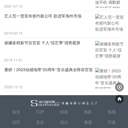
2021-07-12
艺人范一贤宣布签约新公司 欲进军海外市场
2019-02-15
谢娜多档新节目官宣 个人“综艺季”强势霸屏
2019-11-01
重磅！2023动感地带“20周年”音乐盛典全阵容官宣
2023-12-12
首页
TOP
明星
电影
电视
综艺
音乐
演出
微视
写真