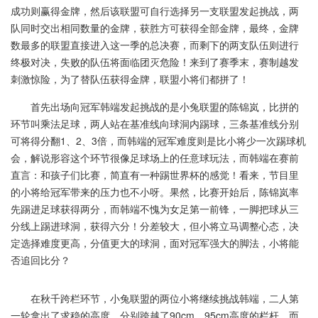
成功则赢得金牌，然后该联盟可自行选择另一支联盟发起挑战，两
队同时交出相同数量的金牌，获胜方可获得全部金牌，最终，金牌
数最多的联盟直接进入这一季的总决赛，而剩下的两支队伍则进行
终极对决，失败的队伍将面临团灭危险！来到了赛季末，赛制越发
刺激惊险，为了替队伍获得金牌，联盟小将们都拼了！
首先出场向冠军韩端发起挑战的是小兔联盟的陈锦岚，比拼的
环节叫乘法足球，两人站在基准线向球洞内踢球，三条基准线分别
可将得分翻1、2、3倍，而韩端的冠军难度则是比小将少一次踢球机
会，解说形容这个环节很像足球场上的任意球玩法，而韩端在赛前
直言：和孩子们比赛，简直有一种踢世界杯的感觉！看来，节目里
的小将给冠军带来的压力也不小呀。果然，比赛开始后，陈锦岚率
先踢进足球获得两分，而韩端不愧为女足第一前锋，一脚把球从三
分线上踢进球洞，获得六分！分差较大，但小将立马调整心态，决
定选择难度更高，分值更大的球洞，面对冠军强大的脚法，小将能
否追回比分？
在秋千跨栏环节，小兔联盟的两位小将继续挑战韩端，二人第
一轮拿出了求稳的高度，分别跨越了90cm、95cm高度的栏杆，而