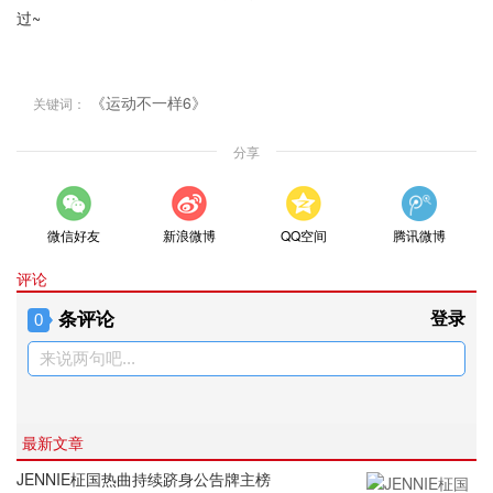
过~
《运动不一样6》
关键词：
分享
微信好友
新浪微博
QQ空间
腾讯微博
评论
条评论
登录
0
来说两句吧...
最新文章
JENNIE柾国热曲持续跻身公告牌主榜