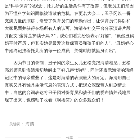
是“科学保育”的观念，托儿所的生活条件有了改善，但老员工们却因
为不懂科学知识面临被遣散的危机。在更名大会上，丑子冈以一番
充满力量的演讲，夸赞了保育员们的辛勤付出，让保育员们得以和
大家见面并获得在场所有人的认可。海清在社交平台分享演讲片段
并配文“这算是护犊子妈？”，观众们看完纷纷表示“好燃”、“虽然丑妈
妈平时严厉，但其实她是最爱这群保育员和孩子们的人”、“丑妈妈心
中始终记挂着托儿所的每一位成员，关键时刻就挺身而出”。
因为节目的录制，丑子冈的亲生女儿丑松亮跟海清相见，丑松
亮老师见到海清亲切地叫出了好几声“妈妈”，同时还表示海清的演绎
记忆中的母亲重叠了，这是对海清的表演最大的肯定。海清用自己
真实又具有独具生活气息的表演方式，把观众深深带入到剧情之
中，自然的台词表达将丑子冈对保育员和孩子们的爱声情并茂地展
现了出来，也感动了收看《啊摇篮》的众多观众们！
海清
关键词：
分享