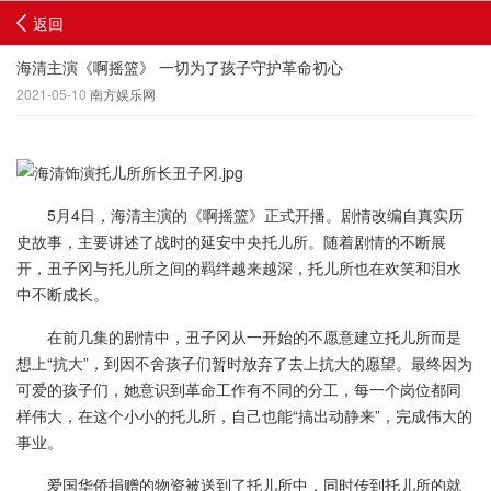
返回
海清主演《啊摇篮》 一切为了孩子守护革命初心
2021-05-10
南方娱乐网
5月4日，海清主演的《啊摇篮》正式开播。剧情改编自真实历
史故事，主要讲述了战时的延安中央托儿所。随着剧情的不断展
开，丑子冈与托儿所之间的羁绊越来越深，托儿所也在欢笑和泪水
中不断成长。
在前几集的剧情中，丑子冈从一开始的不愿意建立托儿所而是
想上“抗大”，到因不舍孩子们暂时放弃了去上抗大的愿望。最终因为
可爱的孩子们，她意识到革命工作有不同的分工，每一个岗位都同
样伟大，在这个小小的托儿所，自己也能“搞出动静来”，完成伟大的
事业。
爱国华侨捐赠的物资被送到了托儿所中，同时传到托儿所的就