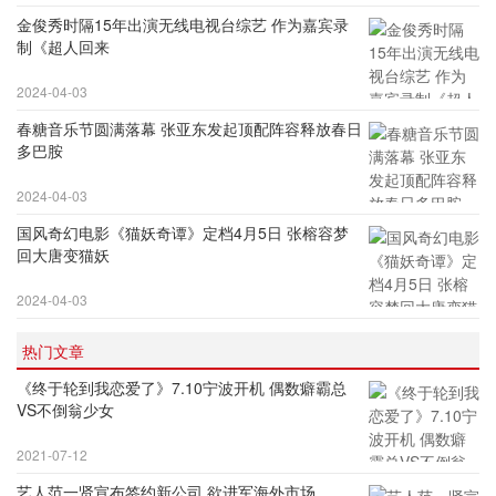
金俊秀时隔15年出演无线电视台综艺 作为嘉宾录
制《超人回来
2024-04-03
春糖音乐节圆满落幕 张亚东发起顶配阵容释放春日
多巴胺
2024-04-03
国风奇幻电影《猫妖奇谭》定档4月5日 张榕容梦
回大唐变猫妖
2024-04-03
热门文章
《终于轮到我恋爱了》7.10宁波开机 偶数癖霸总
VS不倒翁少女
2021-07-12
艺人范一贤宣布签约新公司 欲进军海外市场