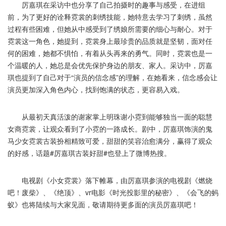
厉嘉琪在采访中也分享了自己拍摄时的趣事与感受，在进组
前，为了更好的诠释霓裳的刺绣技能，她特意去学习了刺绣，虽然
过程有些困难，但她从中感受到了绣娘所需要的细心与耐心。对于
霓裳这一角色，她提到，霓裳身上最珍贵的品质就是坚韧，面对任
何的困难，她都不惧怕，有着从头再来的勇气。同时，霓裳也是一
个温暖的人，她总是会优先保护身边的朋友、家人。采访中，厉嘉
琪也提到了自己对于“演员的信念感”的理解，在她看来，信念感会让
演员更加深入角色内心，找到饱满的状态，更容易入戏。
从最初天真活泼的谢家掌上明珠谢小霓到能够独当一面的聪慧
女商霓裳，让观众看到了小霓的一路成长。剧中，厉嘉琪饰演的鬼
马少女霓裳古装扮相精致可爱，甜甜的笑容治愈满分，赢得了观众
的好感，话题#厉嘉琪古装好甜#也登上了微博热搜。
电视剧《小女霓裳》落下帷幕，由厉嘉琪参演的电视剧《燃烧
吧！废柴》、《绝顶》、vr电影《时光投影里的秘密》、《会飞的蚂
蚁》也将陆续与大家见面，敬请期待更多面的演员厉嘉琪吧！