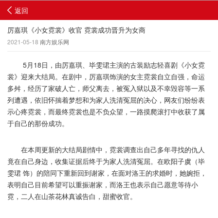
返回
厉嘉琪《小女霓裳》收官 霓裳成功晋升为女商
2021-05-18
南方娱乐网
5月18日，由厉嘉琪、毕雯珺主演的古装励志轻喜剧《小女霓
裳》迎来大结局。在剧中，厉嘉琪饰演的女主霓裳自立自强，命运
多舛，经历了家破人亡，师父离去，被冤入狱以及不幸毁容等一系
列遭遇，依旧怀揣着梦想和为家人洗清冤屈的决心，网友们纷纷表
示心疼霓裳，而最终霓裳也是不负众望，一路摸爬滚打中收获了属
于自己的那份成功。
在本周更新的大结局剧情中，霓裳调查出自己多年寻找的仇人
竟在自己身边，收集证据后终于为家人洗清冤屈。在欧阳子虞（毕
雯珺 饰）的陪同下重新回到谢家，在面对洛王的求婚时，她婉拒，
表明自己目前希望可以重振谢家，而洛王也表示自己愿意等待小
霓，二人在山茶花林真诚告白，甜蜜收官。