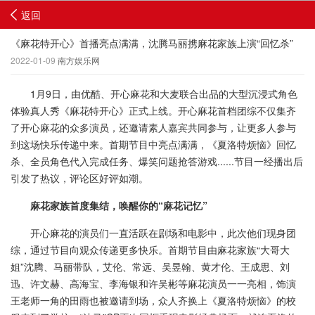
返回
《麻花特开心》首播亮点满满，沈腾马丽携麻花家族上演“回忆杀”
2022-01-09
南方娱乐网
1月9日，由优酷、开心麻花和大麦联合出品的大型沉浸式角色
体验真人秀《麻花特开心》正式上线。开心麻花首档团综不仅集齐
了开心麻花的众多演员，还邀请素人嘉宾共同参与，让更多人参与
到这场快乐传递中来。首期节目中亮点满满，《夏洛特烦恼》回忆
杀、全员角色代入完成任务、爆笑问题抢答游戏......节目一经播出后
引发了热议，评论区好评如潮。
麻花家族首度集结，唤醒你的“麻花记忆”
开心麻花的演员们一直活跃在剧场和电影中，此次他们现身团
综，通过节目向观众传递更多快乐。首期节目由麻花家族“大哥大
姐”沈腾、马丽带队，艾伦、常远、吴昱翰、黄才伦、王成思、刘
迅、许文赫、高海宝、李海银和许吴彬等麻花演员一一亮相，饰演
王老师一角的田雨也被邀请到场，众人齐换上《夏洛特烦恼》的校