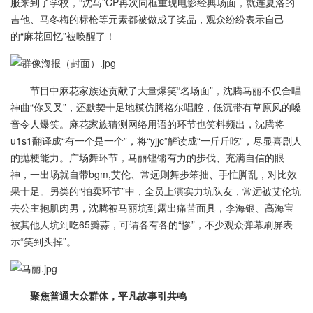
服来到了学校，“沈马”CP再次同框重现电影经典场面，就连夏洛的
吉他、马冬梅的标枪等元素都被做成了奖品，观众纷纷表示自己
的“麻花回忆”被唤醒了！
节目中麻花家族还贡献了大量爆笑“名场面”，沈腾马丽不仅合唱
神曲“你叉叉”，还默契十足地模仿腾格尔唱腔，低沉带有草原风的嗓
音令人爆笑。麻花家族猜测网络用语的环节也笑料频出，沈腾将
u1s1翻译成“有一个是一个”，将“yjjc”解读成“一斤斤吃”，尽显喜剧人
的抛梗能力。广场舞环节，马丽铿锵有力的步伐、充满自信的眼
神，一出场就自带bgm,艾伦、常远则舞步笨拙、手忙脚乱，对比效
果十足。另类的“拍卖环节”中，全员上演实力坑队友，常远被艾伦坑
去公主抱肌肉男，沈腾被马丽坑到露出痛苦面具，李海银、高海宝
被其他人坑到吃65瓣蒜，可谓各有各的“惨”，不少观众弹幕刷屏表
示“笑到头掉”。
聚焦普通大众群体，平凡故事引共鸣