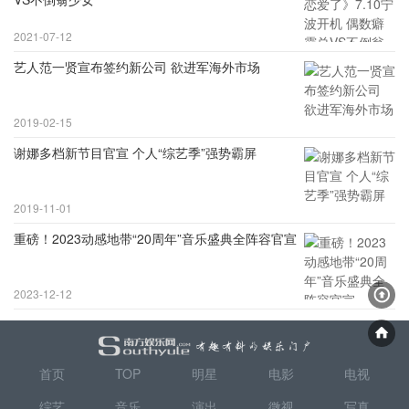
2021-07-12
艺人范一贤宣布签约新公司 欲进军海外市场
2019-02-15
谢娜多档新节目官宣 个人“综艺季”强势霸屏
2019-11-01
重磅！2023动感地带“20周年”音乐盛典全阵容官宣
2023-12-12
首页
TOP
明星
电影
电视
综艺
音乐
演出
微视
写真