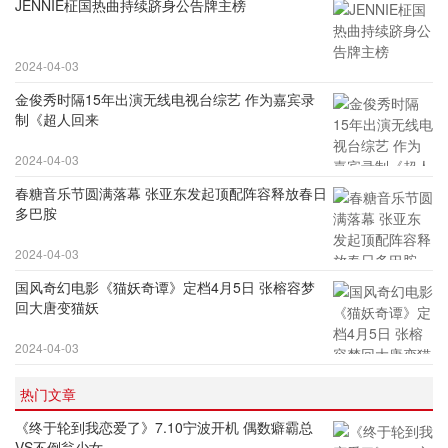
JENNIE柾国热曲持续跻身公告牌主榜
2024-04-03
金俊秀时隔15年出演无线电视台综艺 作为嘉宾录
制《超人回来
2024-04-03
春糖音乐节圆满落幕 张亚东发起顶配阵容释放春日
多巴胺
2024-04-03
国风奇幻电影《猫妖奇谭》定档4月5日 张榕容梦
回大唐变猫妖
2024-04-03
热门文章
《终于轮到我恋爱了》7.10宁波开机 偶数癖霸总
VS不倒翁少女