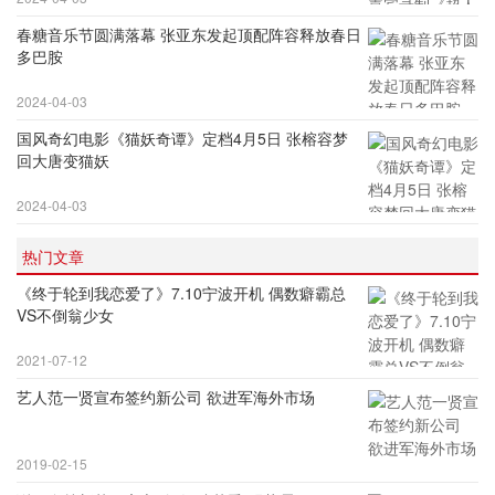
春糖音乐节圆满落幕 张亚东发起顶配阵容释放春日
多巴胺
2024-04-03
国风奇幻电影《猫妖奇谭》定档4月5日 张榕容梦
回大唐变猫妖
2024-04-03
热门文章
《终于轮到我恋爱了》7.10宁波开机 偶数癖霸总
VS不倒翁少女
2021-07-12
艺人范一贤宣布签约新公司 欲进军海外市场
2019-02-15