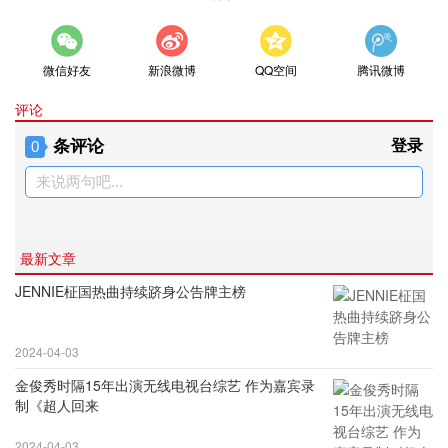
微信好友
新浪微博
QQ空间
腾讯微博
评论
条评论
登录
0
来说两句吧...
最新文章
JENNIE柾国热曲持续跻身公告牌主榜
2024-04-03
金俊秀时隔15年出演无线电视台综艺 作为嘉宾录
制《超人回来
2024-04-03