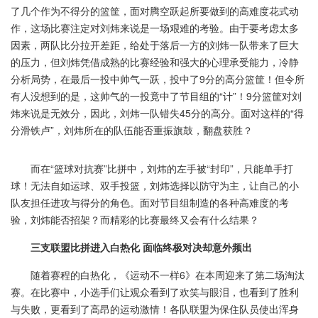
了几个作为不得分的篮筐，面对腾空跃起所要做到的高难度花式动
作，这场比赛注定对刘炜来说是一场艰难的考验。由于要考虑太多
因素，两队比分拉开差距，给处于落后一方的刘炜一队带来了巨大
的压力，但刘炜凭借成熟的比赛经验和强大的心理承受能力，冷静
分析局势，在最后一投中帅气一跃，投中了9分的高分篮筐！但令所
有人没想到的是，这帅气的一投竟中了节目组的“计”！9分篮筐对刘
炜来说是无效分，因此，刘炜一队错失45分的高分。面对这样的“得
分滑铁卢”，刘炜所在的队伍能否重振旗鼓，翻盘获胜？
而在“篮球对抗赛”比拼中，刘炜的左手被“封印”，只能单手打
球！无法自如运球、双手投篮，刘炜选择以防守为主，让自己的小
队友担任进攻与得分的角色。面对节目组制造的各种高难度的考
验，刘炜能否招架？而精彩的比赛最终又会有什么结果？
三支联盟比拼进入白热化 面临终极对决却意外频出
随着赛程的白热化，《运动不一样6》在本周迎来了第二场淘汰
赛。在比赛中，小选手们让观众看到了欢笑与眼泪，也看到了胜利
与失败，更看到了高昂的运动激情！各队联盟为保住队员使出浑身