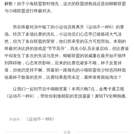
解数！由于小兔联盟暂时领先，这次的联盟拯救战还是由蜻蜓联盟
与小喵联盟进行终极对决。
而在终极对决中输了的小运动员将离开《运动不一样6》的赛
场。经历了多场比赛的洗礼，小运动员们心态早已锻炼得大气淡
然，但为了各自联盟的荣誉，他们所承受的压力可想而知。本期的
终极对决比拼的游戏是“节节高升”，四名小队员全速启动，但比赛途
中却发生了多次的失误与意外。蜻蜓联盟的胡威廉在最开始不慎绊
到障碍物，心态有所影响，后来的比赛也诸多不顺，杯子反复掉
落，但他仍坚持不懈。而最初一路领先的小喵联盟张少恒也同样面
临着杯子散落的意外，比赛结果悬而未定，最终谁将面临淘汰？
让我们一起到节目中揭晓答案！本周六晚7点，金鹰卡通卫视
《运动不一样6》，带给你刺激精彩的竞技盛宴！麦咭TV全网独播。
《运动不一样6》
关键词：
分享