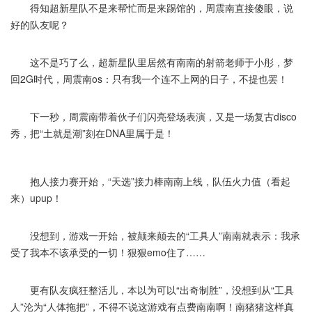
得知超新星队不是来帮忙而是来踢馆的，周震南直接傻眼，说
好的队友呢？
这不是巧了么，超新星队里居然有南南的射箭老师于小彤，梦
回2G时代，周震南os：只有我一个连不上网的日子，不提也罢！
下一秒，周震南带着伙子们闪亮登场表演，又是一场复古disco
秀，把“土就是潮”刻在DNA里属于是！
抱人接力赛开始，“天选”接力棒南南上线，队伍火力值（看起
来）upup！
没想到，游戏一开始，被颠来颠去的“工具人”南南就表示：我承
受了我本不该承受的一切！狠狠emo住了……
更有队友疯狂整活儿，本以为可以“出奇制胜”，没想到从“工具
人”沦为“人体拖把”，不得不说这游戏有点费南南啊！南猪猪这样真