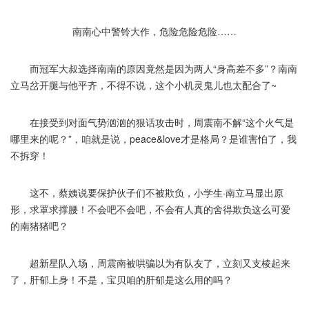
南南心中警铃大作，危险危险危险……
而冠军大叔选择南南的原因竟然是因为两人“身高差不多”？南南
立马岔开腿与他平齐，不得不说，这个小机灵鬼儿也太配合了~
在接受到对面气势汹汹的狠话攻击时，周震南不解“这个火气是
哪里来的呢？”，咱就是说，peace&love才是格局？是谁害怕了，我
不拆穿！
这不，蔡姨说要保护伙子们不被欺负，小学生·南立马显出原
形，求罩求撑腰！不会吧不会吧，不会有人真的舍得欺负这么可爱
的南猪猪吧？
超新星队入场，周震南被哄骗以为有队友了，立刻又支棱起来
了，肝郁上身！不是，宝贝咱的肝郁是这么用的吗？