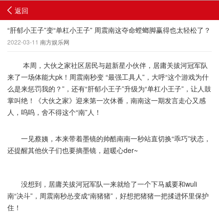
返回
“肝郁小王子”变“单杠小王子” 周震南这夺命螳螂脚赢得也太轻松了？
2022-03-11
南方娱乐网
本周，大伙之家社区居民与超新星小伙伴，居庸关拔河冠军队
来了一场体能大pk！周震南秒变 “最强工具人”，大呼“这个游戏为什
么是来惩罚我的？”，还有“肝郁小王子”升级为“单杠小王子”，让人鼓
掌叫绝！《大伙之家》迎来第一次休番，南南这一期发言走心又感
人，呜呜，舍不得这个“南”人！
一见蔡姨，本来带着墨镜的帅酷南南一秒站直切换“乖巧”状态，
还提醒其他伙子们也要摘墨镜，超暖心der~
没想到，居庸关拔河冠军队一来就给了一个下马威要和wuli
南“决斗”，周震南秒怂变成“南猪猪”，好想把猪猪一把揉进怀里保护
住！