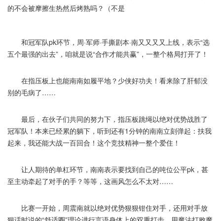
的不会被摩擦生热然后烤熟吗？（不是
和冠军队pk环节，周·军师·手撕剧本·南又又又又上线，表示“选
五个最强的出去”，咱就是说“合作才能共赢”，一整个格局打开了！
在指压板上也能南南如履平地？少侠好功夫！看来除了肝郁没
别的毛病了……
最后，在伙子们共同的努力下，指压板跳绳以绝对优势战胜了
冠军队！本来已经累的躺下，听到还有1分钟的南南立刻弹起：扶我
起来，我还能大战一百回合！这个竞技精神一整个爱住！
让人期待的单杠环节，南南表示要找到自己的吨位公平pk，甚
至主动牵起了对手的手？等等，这画风怎么不太对……
比赛一开始，周震南就以绝对优势狠狠钳住对手，还用对手放
狠话时说的“舒适圈”理论进行言语身体上的双重打击，用魔法打败魔