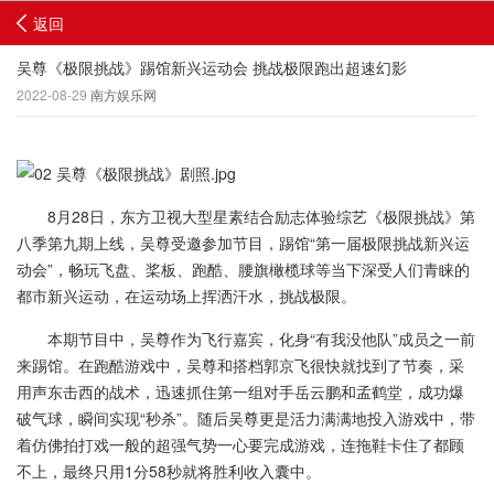
返回
吴尊《极限挑战》踢馆新兴运动会 挑战极限跑出超速幻影
2022-08-29
南方娱乐网
8月28日，东方卫视大型星素结合励志体验综艺《极限挑战》第
八季第九期上线，吴尊受邀参加节目，踢馆“第一届极限挑战新兴运
动会”，畅玩飞盘、桨板、跑酷、腰旗橄榄球等当下深受人们青睐的
都市新兴运动，在运动场上挥洒汗水，挑战极限。
本期节目中，吴尊作为飞行嘉宾，化身“有我没他队”成员之一前
来踢馆。在跑酷游戏中，吴尊和搭档郭京飞很快就找到了节奏，采
用声东击西的战术，迅速抓住第一组对手岳云鹏和孟鹤堂，成功爆
破气球，瞬间实现“秒杀”。随后吴尊更是活力满满地投入游戏中，带
着仿佛拍打戏一般的超强气势一心要完成游戏，连拖鞋卡住了都顾
不上，最终只用1分58秒就将胜利收入囊中。