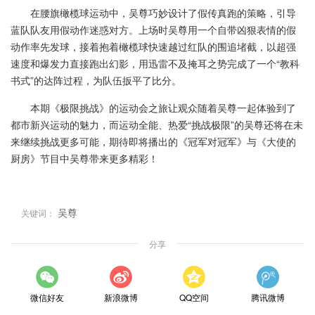
在腰旗橄榄球运动中，吴尊巧妙设计了假传真跑的策略，引导
蓝队队友用假动作迷惑对方。上场时吴尊用一个自带凶狠表情的假
动作率先发球，接着抱着橄榄球快速越过红队的围追堵截，以超强
速度和爆发力直接跑出幻影，用迅雷不及掩耳之势完成了一个“教科
书式”的达阵过程，为队伍扳平了比分。
本期《极限挑战》的运动会之旅让观众随着吴尊一起体验到了
都市新兴运动的魅力，而运动全能、热爱“挑战极限”的吴尊还将在未
来继续挑战更多可能，期待即将播出的《冠军对冠军》与《大使的
厨房》节目中吴尊带来更多精彩！
吴尊
关键词：
分享
微信好友
新浪微博
QQ空间
腾讯微博