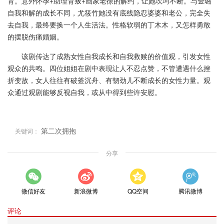
育。意外怀孕+助理背叛+画家老徐的解约，让她坎坷不断。与金璐
自我和解的成长不同，尤筱竹她没有底线隐忍婆婆和老公，完全失
去自我，最终要换一个人生活法。性格软弱的丁木木，又怎样勇敢
的摆脱伤痛婚姻。
该剧传达了成熟女性自我成长和自我救赎的价值观，引发女性
观众的共鸣。四位姐姐在剧中表现让人不忍点赞，不管遭遇什么挫
折变故，女人往往有破釜沉舟、有韧劲儿不断成长的女性力量。观
众通过观剧能够反视自我，或从中得到些许安慰。
第二次拥抱
关键词：
分享
微信好友
新浪微博
QQ空间
腾讯微博
评论