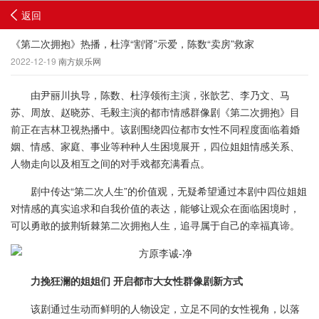
返回
《第二次拥抱》热播，杜淳“割肾”示爱，陈数“卖房”救家
2022-12-19
南方娱乐网
由尹丽川执导，陈数、杜淳领衔主演，张歆艺、李乃文、马
苏、周放、赵晓苏、毛毅主演的都市情感群像剧《第二次拥抱》目
前正在吉林卫视热播中。该剧围绕四位都市女性不同程度面临着婚
姻、情感、家庭、事业等种种人生困境展开，四位姐姐情感关系、
人物走向以及相互之间的对手戏都充满看点。
剧中传达“第二次人生”的价值观，无疑希望通过本剧中四位姐姐
对情感的真实追求和自我价值的表达，能够让观众在面临困境时，
可以勇敢的披荆斩棘第二次拥抱人生，追寻属于自己的幸福真谛。
力挽狂澜的姐姐们 开启都市大女性群像剧新方式
该剧通过生动而鲜明的人物设定，立足不同的女性视角，以落