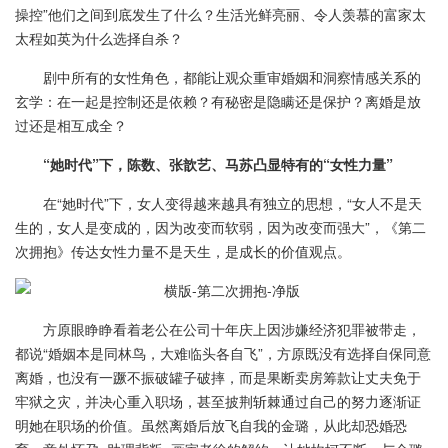
操控”他们之间到底发生了什么？生活光鲜亮丽、令人羡慕的富家太
太程如英为什么选择自杀？
剧中所有的女性角色，都能让观众重审婚姻和洞察情感关系的
玄学：在一起是控制还是依赖？有秘密是隐瞒还是保护？离婚是放
过还是相互成全？
“她时代”下，陈数、张歆艺、马苏凸显特有的“女性力量”
在“她时代”下，女人变得越来越具有独立的思想，“女人不是天
生的，女人是变成的，因为改变而软弱，因为改变而强大”，《第二
次拥抱》传达女性力量不是天生，是成长的价值观点。
方原眼睁睁看着老公在公司十年庆上因涉嫌经济犯罪被带走，
都说“婚姻本是同林鸟，大难临头各自飞”，方原既没有选择自保同意
离婚，也没有一蹶不振破罐子破摔，而是果断卖房筹款让丈夫免于
牢狱之灾，并决心重入职场，甚至披荆斩棘通过自己的努力逐渐证
明她在职场的价值。虽然离婚后放飞自我的金璐，从此却恐婚恐