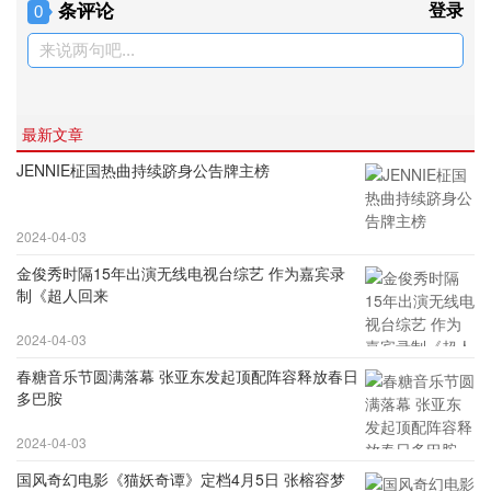
条评论
登录
0
来说两句吧...
最新文章
JENNIE柾国热曲持续跻身公告牌主榜
2024-04-03
金俊秀时隔15年出演无线电视台综艺 作为嘉宾录
制《超人回来
2024-04-03
春糖音乐节圆满落幕 张亚东发起顶配阵容释放春日
多巴胺
2024-04-03
国风奇幻电影《猫妖奇谭》定档4月5日 张榕容梦