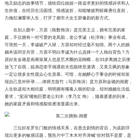
地又励志的故事情节，描绘四位姐姐一路追求更好的情感诉求和人
生价值，在经历生活困境、情感波折，却能够披荆斩棘勇往直前，
力挽狂澜重审人生，打开了都市大女主群像剧的新方式。
在别人眼中，方原（陈数饰演）是完美主义，拥有完美的家
庭，不仅拥有一对可爱的龙凤胎，老公李诚（杜淳饰）事业有成。
可突然一天，李诚破产入狱，方原却对经过毫不知情。两个人的婚
姻本该同甘共苦，方原不明白李诚为什么选择一个人独自背负？方
原好友金璐是画廊策展人也是艺术圈的花蝴蝶，在33岁离婚之后便
放飞了自我，姐弟恋牵手偶遇前夫也能肆意潇洒，又美又飒的形象
一定让很多女性观众心生羡慕。可惜，在她醉心于事业的时候却发
现自己意外怀孕......律师尤筱竹（马苏饰演）是方原和金璐的闺蜜，
人生轨迹却大相径庭，明明拥有嘴毒人狠的职业，却对婚姻生活低
要求，“宠溺”嘴炮巨婴老公刘丰（李乃文 饰），随着婆婆的到来，
她的家庭矛盾和情感裂痕逐渐显露出来。
三位好友罗生门般的情感关系，在悬念剧情的背后，为该剧浮
现出更多的敏感话题，预告片中丁木木对齐涛喊“你对我不是爱，是