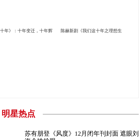
十年》：十年变迁，十年辉
陈赫新剧《我们这十年之理想生
李秀满总制作人出席第二届世界文化产业论坛，并发
权俞利亲自剧透《Bossam - Steal the Fate》下
“Double Million Seller”NCT DREAM专辑《味 (
NCT 127日本迷你专辑《LOVEHOLIC》荣登Oricon专
明星热点
苏有朋登《风度》12月闭年刊封面 遮眼刘