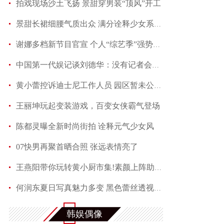
拍戏现场沙土飞扬 景甜穿男装“顶风”开工
景甜长裙细腰气质出众 满分诠释少女系优雅
谢娜多档新节目官宣 个人“综艺季”强势霸屏
中国第一代娱记谈刘德华：没有记者会不喜欢他
黄小蕾控诉迪士尼工作人员 园区暂未公开回应当事
王丽坤玩起变装游戏，百变女侠霸气登场
陈都灵曝全新时尚街拍 诠释元气少女风
07快男再聚首晒合照 张远表情亮了
王燕阳带你玩转黄小厨市集!素颜上阵助力嫣然天使
何润东夏日写真魅力多变 黑色蕾丝透视西装性感吸
满屏长腿称霸夏天 马思纯机场演绎freestyle
韩娱偶像