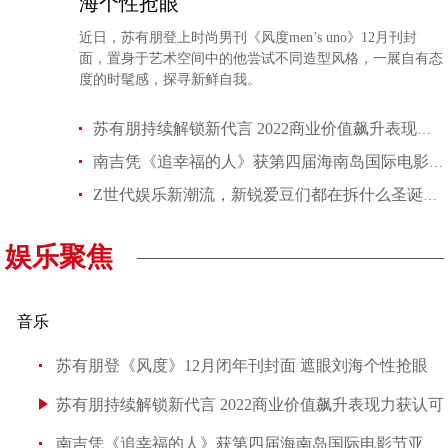
海个性抢眼
近日，苏有朋登上时尚男刊《风度men’s uno》12月刊封
面，置身于艺术空间中的他尝试不同造型风格，一展自有态
度的时髦感，探寻新鲜自我。
苏有朋持续解锁新代言 2022商业价值飙升表现力获认可
南吉凭《追幸福的人》获第四届海南岛国际电影节亚洲新生代展映单
Z世代娱乐新潮流，新锐爱豆们都在拆什么圣诞新礼物？
娱乐聚焦
音乐
苏有朋登《风度》12月闭年刊封面 遮眼刘海个性抢眼
苏有朋持续解锁新代言 2022商业价值飙升表现力获认可
南吉凭《追幸福的人》获第四届海南岛国际电影节亚洲新