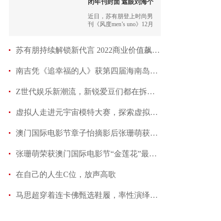
闭年刊封面 遮眼刘海个
性
近日，苏有朋登上时尚男
刊《风度men’s uno》12月
刊封面，置身于艺术空间
中的他尝试不同造型风
格，一展自有态度的时髦
苏有朋持续解锁新代言 2022商业价值飙升表现力
感，探寻新鲜自我。
南吉凭《追幸福的人》获第四届海南岛国际电影节
Z世代娱乐新潮流，新锐爱豆们都在拆什么圣诞新礼
虚拟人走进元宇宙模特大赛，探索虚拟与现实边界
澳门国际电影节章子怡摘影后张珊萌获最佳女配
张珊萌荣获澳门国际电影节“金莲花”最佳女配奖
在自己的人生C位，放声高歌
马思超穿着连卡佛甄选鞋履，率性演绎街头不羁少年