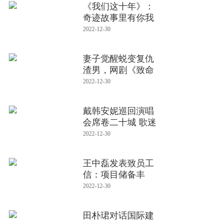
《我们这十年》：
奇迹故事里有你我
2022-12-30
妻子觉醒蜕变复仇
渣男，网剧《致命
女人》今日
2022-12-30
戴韩安妮巡回演唱
会席卷二十城 歌迷
直呼：怀
2022-12-30
王中磊发表致员工
信：项目储备丰
富，主营发力在
2022-12-30
田朴珺对话国际建