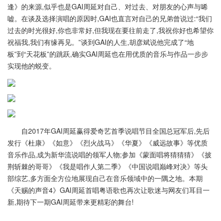
逢》的来源,似乎也是GAI周延对自己、对过去、对朋友的心声与唏
嘘。在谈及选择演唱的原因时,GAI也直言对自己的兄弟曾说过:“我们
过去的时光很好,你也非常好,但我现在要往前走了,我祝你好也希望你
祝福我,我们有缘再见。”谈到GAI的人生,胡彦斌说他完成了“地
板”到“天花板”的跳跃,确实GAI周延也在用优质的音乐与作品一步步
实现他的蜕变。
自2017年GAI周延赢得爱奇艺首季说唱节目全国总冠军后,先后
发行《杜康》《如意》《烈火战马》《华夏》《威远故事》等优质
音乐作品,成为新华流说唱的领军人物;参加《蒙面唱将猜猜猜》《披
荆斩棘的哥哥》《我是唱作人第二季》《中国说唱巅峰对决》等头
部综艺,多方面全方位地展现自己在音乐领域中的一隅之地。本期
《天赐的声音4》GAI周延首唱粤语歌也再次让歌迷与网友们耳目一
新,期待下一期GAI周延带来更精彩的舞台!