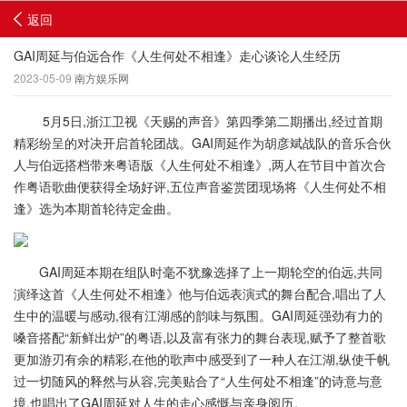
返回
GAI周延与伯远合作《人生何处不相逢》走心谈论人生经历
2023-05-09
南方娱乐网
5月5日,浙江卫视《天赐的声音》第四季第二期播出,经过首期
精彩纷呈的对决开启首轮团战。GAI周延作为胡彦斌战队的音乐合伙
人与伯远搭档带来粤语版《人生何处不相逢》,两人在节目中首次合
作粤语歌曲便获得全场好评,五位声音鉴赏团现场将《人生何处不相
逢》选为本期首轮待定金曲。
GAI周延本期在组队时毫不犹豫选择了上一期轮空的伯远,共同
演绎这首《人生何处不相逢》他与伯远表演式的舞台配合,唱出了人
生中的温暖与感动,很有江湖感的韵味与氛围。GAI周延强劲有力的
嗓音搭配“新鲜出炉”的粤语,以及富有张力的舞台表现,赋予了整首歌
更加游刃有余的精彩,在他的歌声中感受到了一种人在江湖,纵使千帆
过一切随风的释然与从容,完美贴合了“人生何处不相逢”的诗意与意
境,也唱出了GAI周延对人生的走心感慨与亲身阅历。