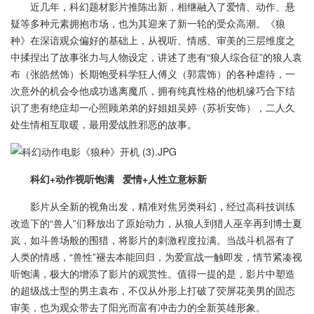
近几年，科幻题材影片推陈出新，相继融入了爱情、动作、悬
疑等多种元素拥抱市场，也为其迎来了新一轮的受众高潮。《狼
种》在深谙观众偏好的基础上，从视听、情感、审美的三层维度之
中揉捏出了故事张力与人物设定，讲述了患有“狼人综合征”的狼人袁
布（张皓然饰）长期饱受科学狂人傅义（郭震饰）的各种虐待，一
次意外的机会令他成功逃离魔爪，拥有纯真性格的他机缘巧合下结
识了患有绝症却一心照顾弟弟的好姐姐吴婷（苏祈安饰），二人久
处生情相互取暖，最用爱战胜邪恶的故事。
科幻+动作视听饱满 爱情+人性立意标新
影片从全新的视角出发，精准对焦另类科幻，经过高科技训练
改造下的“兽人”们释放出了原始动力，从狼人到猎人巫辛再到博士夏
岚，如斗兽场般的围猎，将影片的刺激程度拉满。当战斗机器有了
人类的情感，“兽性”褪去本能回归，为爱宣战一触即发，情节紧凑视
听饱满，极大的增添了影片的观赏性。值得一提的是，影片中塑造
的超级战士型的男主袁布，不仅从外形上打破了荧屏花美男的固态
审美，也为观众带去了阳光而富有冲击力的全新英雄形象。