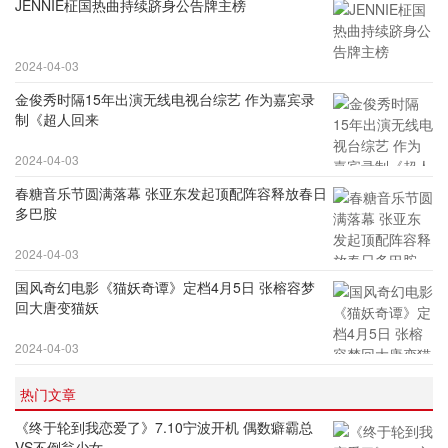
JENNIE柾国热曲持续跻身公告牌主榜
2024-04-03
金俊秀时隔15年出演无线电视台综艺 作为嘉宾录
制《超人回来
2024-04-03
春糖音乐节圆满落幕 张亚东发起顶配阵容释放春日
多巴胺
2024-04-03
国风奇幻电影《猫妖奇谭》定档4月5日 张榕容梦
回大唐变猫妖
2024-04-03
热门文章
《终于轮到我恋爱了》7.10宁波开机 偶数癖霸总
VS不倒翁少女