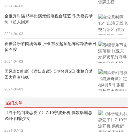
2024-04-03
金俊秀时隔15年出演无线电视台综艺 作为嘉宾录
制《超人回来
2024-04-03
春糖音乐节圆满落幕 张亚东发起顶配阵容释放春日
多巴胺
2024-04-03
国风奇幻电影《猫妖奇谭》定档4月5日 张榕容梦
回大唐变猫妖
2024-04-03
热门文章
《终于轮到我恋爱了》7.10宁波开机 偶数癖霸总
VS不倒翁少女
2021-07-12