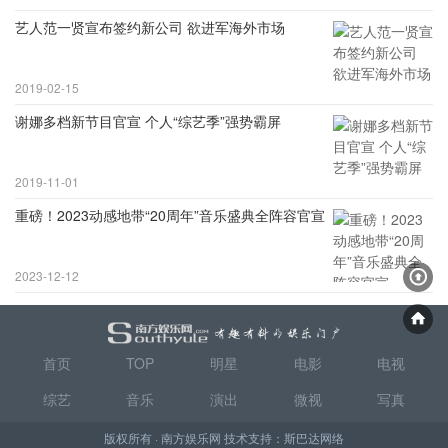
艺人范一贤宣布签约新公司 欲进军海外市场
2019-02-15
谢娜多档新节目官宣 个人“综艺季”强势霸屏
2019-11-01
重磅！2023动感地带“20周年”音乐盛典全阵容官宣
2023-12-12
首页
TOP
明星
电影
电视
综艺
音乐
演出
微视
写真
版权所有 · 南方娱乐网 技术支持：
斯巴达网络