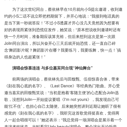
为了这次世纪同台，蔡依林早在10月就向小S提出邀请，收到邀
约的小S二话不说立即把档期留下，并开心地说：“我接到电话真的
是当下第一秒就答应！”不过小S透露才开心没几天竟然因为想要有
好的表现而紧张到恐慌症发作，她笑说：“原本想说收到邀请时还有
快一个月时间，准备期应该算充裕，但后来想到这次是第一次跟
Jolin同台演出，所以兴奋开心三天后就开始恐慌，还一直自己碎
念‘舞蹈影片呢？舞蹈影片在哪？我要练习，我要练舞，快一点！’搞
得身边的人也超紧张！”
演唱会惊喜连连
与多位嘉宾同台现“神仙舞台”
前两场的演唱会，蔡依林先后与田馥甄、伍佰惊喜合体，带来
《刻在我心底的名字》、《Last Dance》等经典热门歌曲。开心受
邀当嘉宾的田馥甄笑说：“当初是抱着‘客随主便’的心态配合Jolin选
歌，没想到Jolin一开始提议要唱《I'm not yours》，我发现自己可
能‘扛不住’，也担心自己太随便。后来她突然讲到近期让她听了很有
感觉的《刻在我心底的名字》，我听完这首歌觉得挺喜欢，觉得两
人一起合唱很可以！”她还表示：“我总觉得一场演唱会是展示着一个
表演者的状态，当时看完Ugly beauty演唱会，整个演出无论听觉、