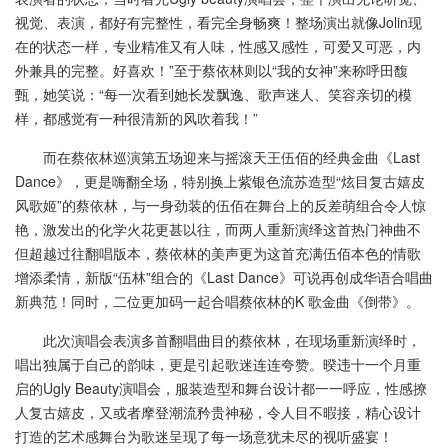
视觉、表演，都好有完整性，看完全身畅爽！整场演出就像Jolin现
在的状态一样，专业精准又有人味，性感又感性，可爱又可恶，内
外兼具的完整。好喜欢！”至于蔡依林则以“我的女神”来称呼田馥
甄，她笑说：“每一次看到她长发飘逸、歌声迷人、笑容亲切的模
样，都感觉有一种很清新的风吹着我！”
而在蔡依林巡演第五场迎来与摇滚天王伍佰的经典金曲《Last
Dance》，更是嗨翻全场，特别换上紫银色流苏造型“炫目复古嬉皮
风歌姬”的蔡依林，与一身劲装的伍佰在舞台上的反差萌组合令人惊
艳，激发出的化学火花更甚以往，而两人重新演绎这首热门神曲不
但超越过往翻唱版本，蔡依林的美声更为这首充满伍佰本色的情歌
增添柔情，新版“伍林”组合的《Last Dance》可说再创成华语合唱曲
新典范！同时，二位更加码一起合唱蔡依林的K 歌金曲《倒带》。
此次演唱会表演多首翻唱曲目的蔡依林，在现场重新演绎时，
唱出独属于自己的韵味，更是引起歌迷连连夸赞。暌违十一个月重
启的Ugly Beauty演唱会，服装造型和舞台设计都一一呼应，性感撩
人复古嬉皮，又或者摩登潮流矜贵神秘，令人目不暇接，精心设计
打造的艺术感舞台为歌迷呈现了每一场意犹未尽的视听盛宴！