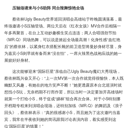
压轴场请来与小
S
助阵
同台辣舞惊艳全场
蔡依林Ugly Beauty世界巡回演唱会高雄站于昨晚圆满落幕，最
终场邀请小S压轴登场。两位天后在《红衣女孩》MV合作后相隔一
年多再聚首，在台上互动妙趣横生笑点连连；两人合唱强劲节拍
《MR.Q》同场热舞，可以说是掀起全场最高潮！化身性感“血红艳
后”的蔡依林，以紧身红衣搭配长靴的前卫造型将曼妙身材尽显，身
为嘉宾小S则早就有备而来“没在怕”，一席火辣黑色战袍应战的她一
展姣好好身材。
这次能够迎来“国际巨星”亲临自己Ugly Beauty魔幻大秀现场，
蔡依林既兴奋又开心：“上一次MV第一次合作就觉得很愉快，本人既
幽默又风趣，有她在的地方笑声不断！”她更透露原本台北巡演时就
想找小S玩，无奈档期不行而作罢，所以当时一决定要加开高雄场时
就第一个打给小S，终于促成“娣林”组合再次合体。对于小S特别挪
开档期专程来到演唱会现场，还特别加练《MR.Q》的舞蹈及《浪子
回头》，蔡依林表示：“真的很感谢小S，而且她为了这次邀约当嘉
宾，我常在半夜收到她的简讯跟我讨论表演内容，着实感受到这
位‘国际巨星’的慎重！”