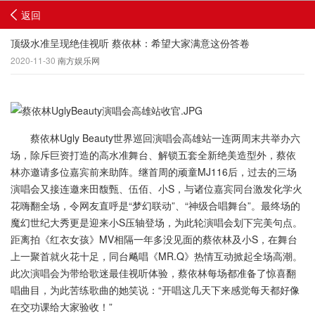
返回
顶级水准呈现绝佳视听 蔡依林：希望大家满意这份答卷
2020-11-30
南方娱乐网
蔡依林Ugly Beauty世界巡回演唱会高雄站一连两周末共举办六
场，除斥巨资打造的高水准舞台、解锁五套全新绝美造型外，蔡依
林亦邀请多位嘉宾前来助阵。继首周的顽童MJ116后，过去的三场
演唱会又接连邀来田馥甄、伍佰、小S，与诸位嘉宾同台激发化学火
花嗨翻全场，令网友直呼是“梦幻联动”、“神级合唱舞台”。最终场的
魔幻世纪大秀更是迎来小S压轴登场，为此轮演唱会划下完美句点。
距离拍《红衣女孩》MV相隔一年多没见面的蔡依林及小S，在舞台
上一聚首就火花十足，同台飚唱《MR.Q》热情互动掀起全场高潮。
此次演唱会为带给歌迷最佳视听体验，蔡依林每场都准备了惊喜翻
唱曲目，为此苦练歌曲的她笑说：“开唱这几天下来感觉每天都好像
在交功课给大家验收！”