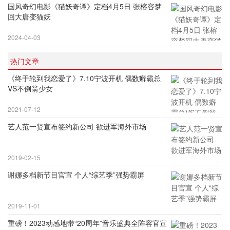
国风奇幻电影《猫妖奇谭》定档4月5日 张榕容梦
回大唐变猫妖
2024-04-03
热门文章
《终于轮到我恋爱了》7.10宁波开机 偶数癖霸总
VS不倒翁少女
2021-07-12
艺人范一贤宣布签约新公司 欲进军海外市场
2019-02-15
谢娜多档新节目官宣 个人“综艺季”强势霸屏
2019-11-01
重磅！2023动感地带“20周年”音乐盛典全阵容官宣