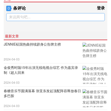
条评论
登录
0
来说两句吧...
最新文章
JENNIE柾国热曲持续跻身公告牌主榜
2024-04-03
金俊秀时隔15年出演无线电视台综艺 作为嘉宾录
制《超人回来
2024-04-03
春糖音乐节圆满落幕 张亚东发起顶配阵容释放春日
多巴胺
2024-04-03