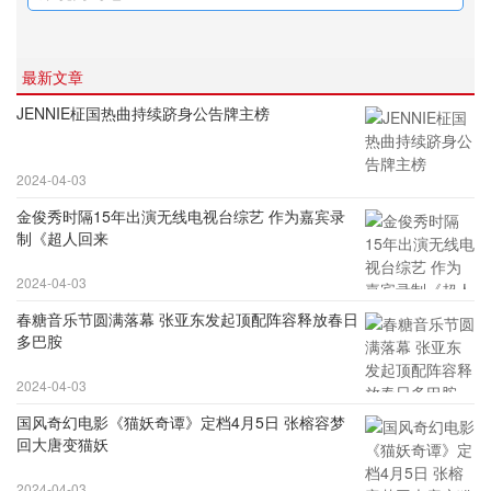
最新文章
JENNIE柾国热曲持续跻身公告牌主榜
2024-04-03
金俊秀时隔15年出演无线电视台综艺 作为嘉宾录
制《超人回来
2024-04-03
春糖音乐节圆满落幕 张亚东发起顶配阵容释放春日
多巴胺
2024-04-03
国风奇幻电影《猫妖奇谭》定档4月5日 张榕容梦
回大唐变猫妖
2024-04-03