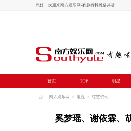
您好，欢迎来南方娱乐网-有趣有料雅俗共赏！
首页
TOP
明星
南方娱乐网
>
电视
>
综艺资讯
奚梦瑶、谢依霖、