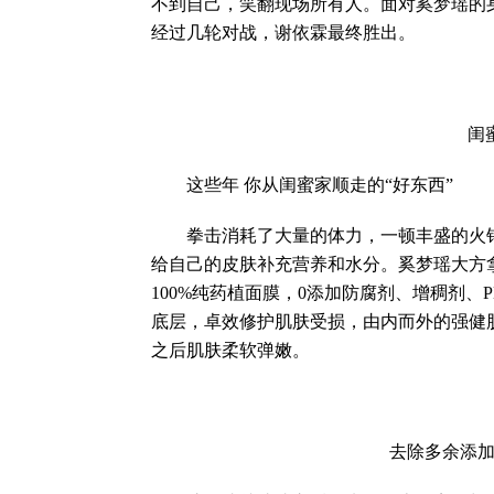
不到自己，笑翻现场所有人。面对奚梦瑶的
经过几轮对战，谢依霖最终胜出。
闺蜜大
这些年 你从闺蜜家顺走的“好东西”
拳击消耗了大量的体力，一顿丰盛的火锅
给自己的皮肤补充营养和水分。奚梦瑶大方
100%纯药植面膜，0添加防腐剂、增稠剂
底层，卓效修护肌肤受损，由内而外的强健
之后肌肤柔软弹嫩。
去除多余添加的