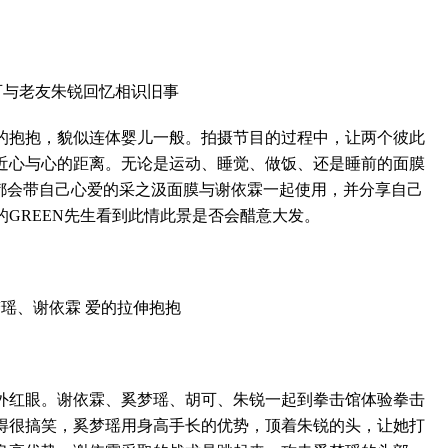
老友朱锐回忆相识旧事
抱抱，貌似连体婴儿一般。拍摄节目的过程中，让两个彼此
近心与心的距离。无论是运动、睡觉、做饭、还是睡前的面膜
次都会带自己心爱的采之汲面膜与谢依霖一起使用，并分享自己
GREEN先生看到此情此景是否会醋意大发。
、谢依霖 爱的拉伸抱抱
红眼。谢依霖、奚梦瑶、胡可、朱锐一起到拳击馆体验拳击
得很搞笑，奚梦瑶用身高手长的优势，顶着朱锐的头，让她打