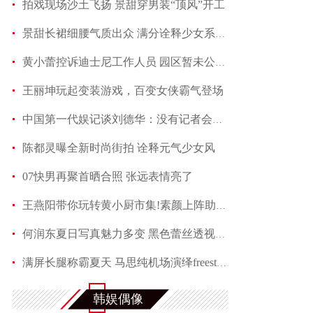
拍戏现场沙土飞扬 景甜穿男装“顶风”开工
景甜长裙细腰气质出众 满分诠释少女系优雅
黄小蕾控诉迪士尼工作人员 园区暂未公开回应当事
王丽坤玩起变装游戏，百变女侠霸气登场
中国第一代娱记谈刘德华：没有记者会不喜欢他
陈都灵曝全新时尚街拍 诠释元气少女风
07快男再聚首晒合照 张远表情亮了
王燕阳带你玩转黄小厨市集!素颜上阵助力嫣然天使
何润东夏日写真魅力多变 黑色蕾丝透视西装性感吸
满屏长腿称霸夏天 马思纯机场演绎freestyle
赵芮曝全新写真 笑靥如花展现十足冻龄魅力
韩娱偶像