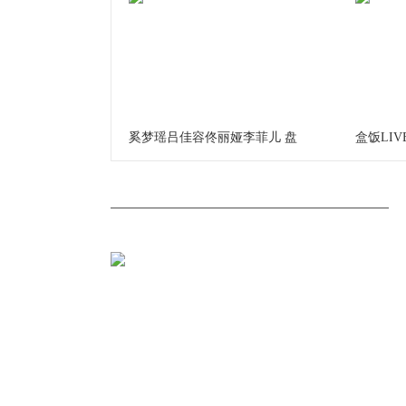
奚梦瑶吕佳容佟丽娅李菲儿 盘
盒饭LI