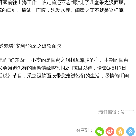
前往上海工作，临走前还不忘“顺”走了几盒采之汲面膜。
种草的口红、眉笔、面膜，洗发水等。闺蜜之间不就是这样嘛，
李秀满总制作人出席第二届世界文化产业论坛，并发
权俞利亲自剧透《Bossam - Steal the Fate》下
梦瑶“安利”的采之汲软面膜
“好东西”，不变的是闺蜜之间相互牵挂的心。本期的闺蜜
会邂逅怎样的闺蜜情缘呢?让我们拭目以待，请锁定5月7日
有话说》节目，采之汲软面膜带您走进她们的生活，尽情倾听闺
“Double Million Seller”NCT DREAM专辑《味 (
NCT 127日本迷你专辑《LOVEHOLIC》荣登Oricon专
(责任编辑：
吴丰丰
)
分享到：