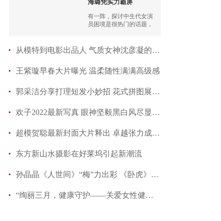
海璐凭实力霸屏
有一阵，探讨中生代女演
员困境是很热门的话题，
很多实力女演员都在发
声，试图打破困境。
从模特到电影出品人 气质女神沈彦凝的逐梦之路
王紫璇早春大片曝光 温柔随性满满高级感
郭采洁分享打理短发小妙招 花式拼图展现日常趣
欢子2022最新写真 眼神坚毅黑白风尽显硬汉之气
超模贺聪最新封面大片释出 卓越张力成就诗意时
东方新山水摄影在好莱坞引起新潮流
孙晶晶《人世间》“梅”力出彩 《卧虎》梅子姐
“绚丽三月，健康守护——关爱女性健康线上公益讲