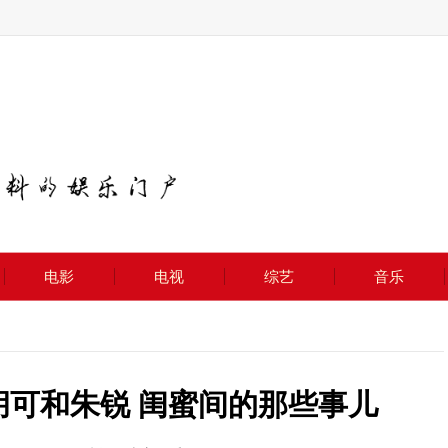
电影
电视
综艺
音乐
胡可和朱锐 闺蜜间的那些事儿