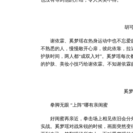
胡可与
谢依霖、奚梦瑶在热身运动中也不忘爱的
不熟悉的人，慢慢敞开心扉，彼此依靠，拉
护肤时间，两人都“成双入对”。奚梦瑶每
的护肤、美妆小技巧给谢依霖。不知谢依霖的
奚梦瑶
拳脚无眼 “上阵”哪有亲闺蜜
好闺蜜再亲近，拳击场上相见依旧会分外
实战。奚梦瑶对战朱锐的时候，画面突然变