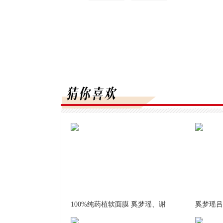
100%纯药植软面膜 奚梦瑶、谢
奚梦瑶吕