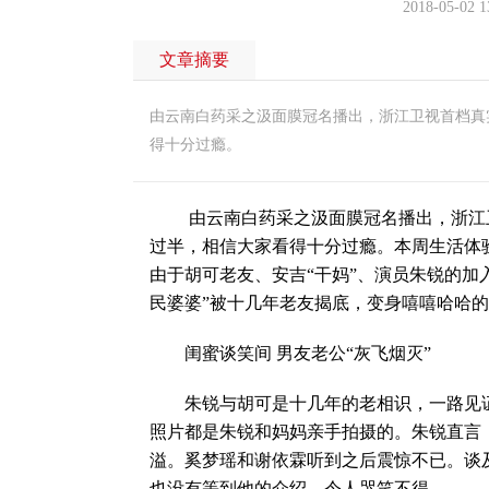
2018-05-02 1
文章摘要
由云南白药采之汲面膜冠名播出，浙江卫视首档真
得十分过瘾。
由云南白药采之汲面膜冠名播出，浙江卫
过半，相信大家看得十分过瘾。本周生活体
由于胡可老友、安吉“干妈”、演员朱锐的加入
民婆婆”被十几年老友揭底，变身嘻嘻哈哈的
闺蜜谈笑间 男友老公“灰飞烟灭”
朱锐与胡可是十几年的老相识，一路见证
照片都是朱锐和妈妈亲手拍摄的。朱锐直言
溢。奚梦瑶和谢依霖听到之后震惊不已。谈
也没有等到他的介绍，令人哭笑不得。