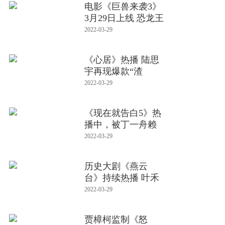
电影《巨兽来袭3》
3月29日上线 恐龙王
大战
2022-03-29
《心居》热播 陆思
宇再现爆款“渣
男”引热
2022-03-29
《现在就告白5》热
播中，被丁一舟赖
敏的爱情
2022-03-29
历史大剧《燕云
台》持续热播 叶禾
版耶律隆
2022-03-29
贾樟柯监制《怒