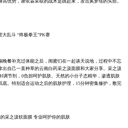
身高优势，谢依霖采取的战术是跳起来，攻击奚梦瑶的头部。
乱斗 “终极拳王”PK赛
晚餐补充过体能之后，闺蜜们在一起谈天说地，过程中不忘
拿出自己一直种草的云南白药采之汲面膜和大家分享。采之汲
、PH调节剂，0负担呵护肌肤。天然的小分子态精华，渗透肌肤
肌底。特别适合运动之后的肌肤护理，15分钟密集修护，敷完
采之汲软面膜 专业呵护你的肌肤