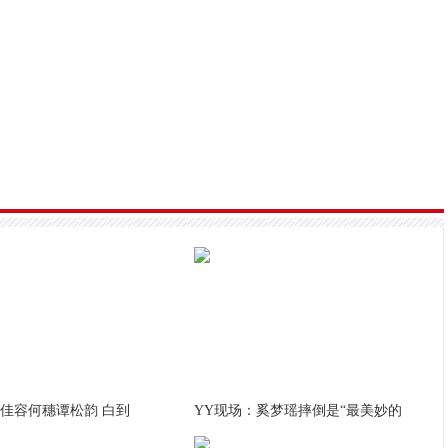
佳容何穗谭松韵 白到
YY现场：奚梦瑶摔倒是“最美妙的