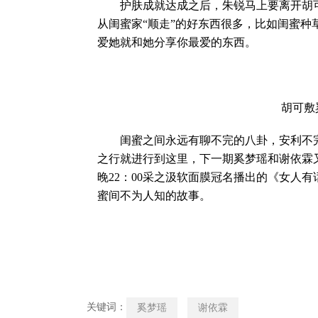
护肤成就达成之后，朱锐马上要离开胡可家
从闺蜜家“顺走”的好东西很多，比如闺蜜
爱她就和她分享你最爱的东西。
胡可敷奚
闺蜜之间永远有聊不完的八卦，安利不完的
之行就进行到这里，下一期奚梦瑶和谢依霖又
晚22：00采之汲软面膜冠名播出的《女人
蜜间不为人知的故事。
关键词：
奚梦瑶
谢依霖