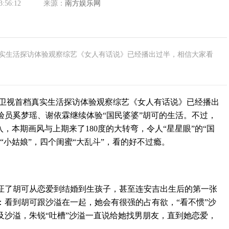
3:56:12
来源：
南方娱乐网
实生活探访体验观察综艺《女人有话说》已经播出过半，相信大家看
视首档真实生活探访体验观察综艺《女人有话说》已经播出
验员奚梦瑶、谢依霖继续体验“国民婆婆”胡可的生活。不过，
，本期画风与上期来了180度的大转弯，令人“星星眼”的“国
“小姑娘”，四个闺蜜“大乱斗”，看的好不过瘾。
了胡可从恋爱到结婚到生孩子，甚至连安吉出生后的第一张
：看到胡可跟沙溢在一起，她会有很强的占有欲，“看不惯”沙
及沙溢，朱锐“吐槽”沙溢一直说给她找男朋友，直到她恋爱，