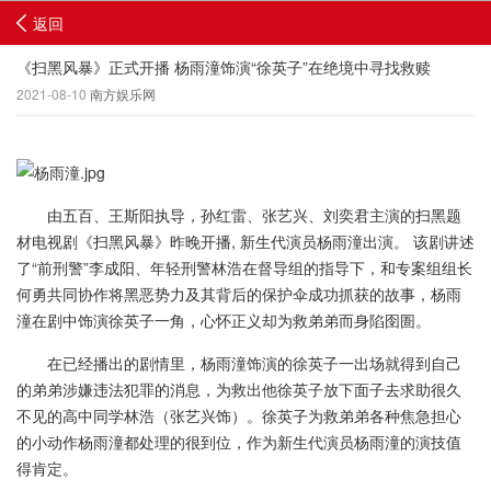
返回
《扫黑风暴》正式开播 杨雨潼饰演“徐英子”在绝境中寻找救赎
2021-08-10
南方娱乐网
由五百、王斯阳执导，孙红雷、张艺兴、刘奕君主演的扫黑题
材电视剧《扫黑风暴》昨晚开播, 新生代演员杨雨潼出演。 该剧讲述
了“前刑警”李成阳、年轻刑警林浩在督导组的指导下，和专案组组长
何勇共同协作将黑恶势力及其背后的保护伞成功抓获的故事，杨雨
潼在剧中饰演徐英子一角，心怀正义却为救弟弟而身陷囹圄。
在已经播出的剧情里，杨雨潼饰演的徐英子一出场就得到自己
的弟弟涉嫌违法犯罪的消息，为救出他徐英子放下面子去求助很久
不见的高中同学林浩（张艺兴饰）。徐英子为救弟弟各种焦急担心
的小动作杨雨潼都处理的很到位，作为新生代演员杨雨潼的演技值
得肯定。