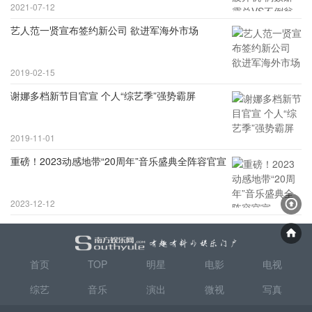
2021-07-12
艺人范一贤宣布签约新公司 欲进军海外市场
2019-02-15
谢娜多档新节目官宣 个人“综艺季”强势霸屏
2019-11-01
重磅！2023动感地带“20周年”音乐盛典全阵容官宣
2023-12-12
首页
TOP
明星
电影
电视
综艺
音乐
演出
微视
写真