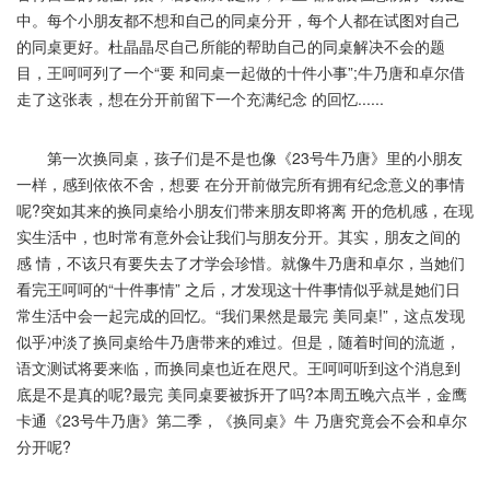
中。每个小朋友都不想和自己的同桌分开，每个人都在试图对自己
的同桌更好。杜晶晶尽自己所能的帮助自己的同桌解决不会的题
目，王呵呵列了一个“要 和同桌一起做的十件小事”;牛乃唐和卓尔借
走了这张表，想在分开前留下一个充满纪念 的回忆......
第一次换同桌，孩子们是不是也像《23号牛乃唐》里的小朋友
一样，感到依依不舍，想要 在分开前做完所有拥有纪念意义的事情
呢?突如其来的换同桌给小朋友们带来朋友即将离 开的危机感，在现
实生活中，也时常有意外会让我们与朋友分开。其实，朋友之间的
感 情，不该只有要失去了才学会珍惜。就像牛乃唐和卓尔，当她们
看完王呵呵的“十件事情” 之后，才发现这十件事情似乎就是她们日
常生活中会一起完成的回忆。“我们果然是最完 美同桌!”，这点发现
似乎冲淡了换同桌给牛乃唐带来的难过。但是，随着时间的流逝，
语文测试将要来临，而换同桌也近在咫尺。王呵呵听到这个消息到
底是不是真的呢?最完 美同桌要被拆开了吗?本周五晚六点半，金鹰
卡通《23号牛乃唐》第二季，《换同桌》牛 乃唐究竟会不会和卓尔
分开呢?