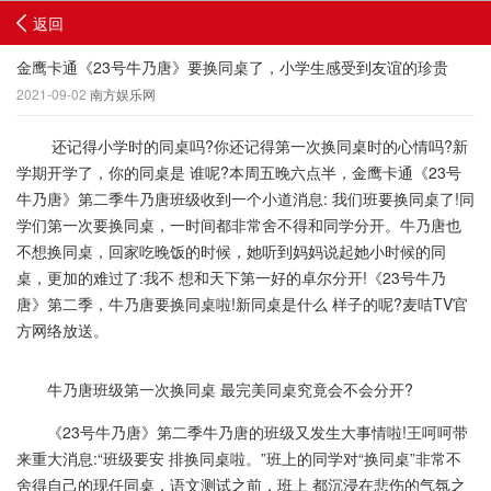
返回
金鹰卡通《23号牛乃唐》要换同桌了，小学生感受到友谊的珍贵
2021-09-02
南方娱乐网
还记得小学时的同桌吗?你还记得第一次换同桌时的心情吗?新
学期开学了，你的同桌是 谁呢?本周五晚六点半，金鹰卡通《23号
牛乃唐》第二季牛乃唐班级收到一个小道消息: 我们班要换同桌了!同
学们第一次要换同桌，一时间都非常舍不得和同学分开。牛乃唐也
不想换同桌，回家吃晚饭的时候，她听到妈妈说起她小时候的同
桌，更加的难过了:我不 想和天下第一好的卓尔分开!《23号牛乃
唐》第二季，牛乃唐要换同桌啦!新同桌是什么 样子的呢?⻨咭TV官
方网络放送。
牛乃唐班级第一次换同桌 最完美同桌究竟会不会分开?
《23号牛乃唐》第二季牛乃唐的班级又发生大事情啦!王呵呵带
来重大消息:“班级要安 排换同桌啦。”班上的同学对“换同桌”非常不
舍得自己的现任同桌，语文测试之前，班上 都沉浸在悲伤的气氛之