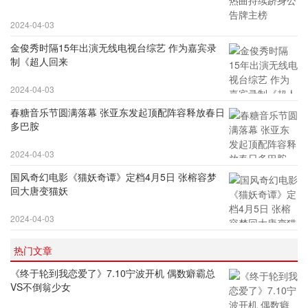
2024-04-03
金俊秀时隔15年出演无线电视台综艺 作为嘉宾录
制《超人回来
2024-04-03
春糖音乐节圆满落幕 张亚东发起顶配阵容释放春日
多巴胺
2024-04-03
国风奇幻电影《猫妖奇谭》定档4月5日 张榕容梦
回大唐变猫妖
2024-04-03
热门文章
《终于轮到我恋爱了》7.10宁波开机 偶数癖霸总
VS不倒翁少女