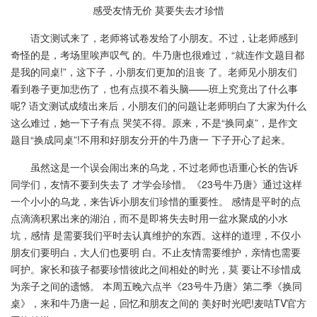
感受友情无价 莫要失去才珍惜
语文测试来了，老师将试卷发给了小朋友。不过，让老师感到
奇怪的是，考场里唉声叹气 的。牛乃唐也很难过，“就连作文题目都
是我的同桌!”，这下子，小朋友们更加的沮丧 了。老师⻅小朋友们
看到卷子更加悲伤了，也有点摸不着头脑——班上究竟出了什么事
呢? 语文测试成绩出来后，小朋友们的问题让老师明白了大家为什么
这么难过，她一下子有点 哭笑不得。原来，不是“换同桌”，是作文
题目“换成同桌”!不用和好朋友分开的牛乃唐一 下子开心了起来。
虽然这是一个误会闹出来的乌⻰，不过老师也语重心⻓的告诉
同学们，友情不要到失去了 才学会珍惜。《23号牛乃唐》通过这样
一个小小的乌⻰，来告诉小朋友们珍惜的重要性。 感情是平时的点
点滴滴积累出来的湖泊，而不是即将失去时用一盆水聚成的小水
坑，感情 是需要我们平时去认真维护的东⻄。这样的道理，不仅小
朋友们要明白，大人们也要明 白。不止友情需要维护，亲情也需要
呵护。家⻓和孩子都要珍惜彼此之间相处的时光，莫 要让不珍惜成
为亲子之间的遗憾。 本周五晚六点半《23号牛乃唐》第二季《换同
桌》，来和牛乃唐一起，回忆和朋友之间的 美好时光吧!⻨咭TV官方