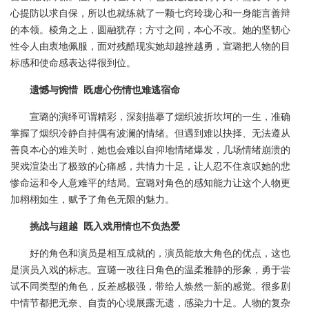
心提防以求自保，所以也就练就了一颗七窍玲珑心和一身能言善辩
的本领。棱角之上，圆融犹存；方寸之间，本心不改。她的坚韧心
性令人由衷地佩服，面对残酷现实她却越挫越勇，宣璐把人物的目
标感和使命感表达得很到位。
遗憾与惋惜
既虐心伤情也难逃宿命
宣璐的演绎可谓精彩，深刻描摹了烟织波折坎坷的一生，准确
掌握了烟织冷静自持偶有波澜的情绪。但遇到难以抉择、无法遵从
善良本心的难关时，她也会难以自抑地情绪爆发，几场情绪崩溃的
哭戏渲染出了极致的心痛感，共情力十足，让人忍不住哀叹她的悲
惨命运和令人意难平的结局。宣璐对角色的感知能力让这个人物更
加栩栩如生，赋予了角色无限的魅力。
挑战与超越
既入戏用情也不负热爱
好的角色和演员是相互成就的，演员能放大角色的优点，这也
是演员入戏的标志。宣璐一改往日角色的温柔雅静的形象，勇于尝
试不同类型的角色，反差感极强，带给人焕然一新的感觉。很多剧
中情节都把无奈、自责的心境展露无遗，感染力十足。人物的复杂