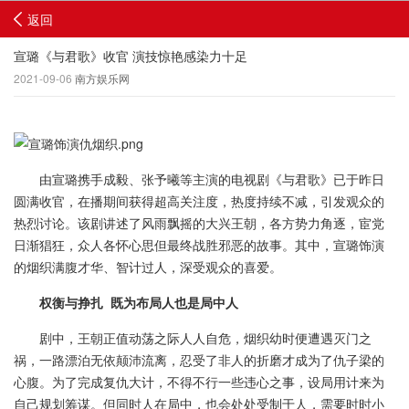
返回
宣璐《与君歌》收官 演技惊艳感染力十足
2021-09-06
南方娱乐网
由宣璐携手成毅、张予曦等主演的电视剧《与君歌》已于昨日
圆满收官，在播期间获得超高关注度，热度持续不减，引发观众的
热烈讨论。该剧讲述了风雨飘摇的大兴王朝，各方势力角逐，宦党
日渐猖狂，众人各怀心思但最终战胜邪恶的故事。其中，宣璐饰演
的烟织满腹才华、智计过人，深受观众的喜爱。
权衡与挣扎
既为布局人也是局中人
剧中，王朝正值动荡之际人人自危，烟织幼时便遭遇灭门之
祸，一路漂泊无依颠沛流离，忍受了非人的折磨才成为了仇子梁的
心腹。为了完成复仇大计，不得不行一些违心之事，设局用计来为
自己规划筹谋。但同时人在局中，也会处处受制于人，需要时时小