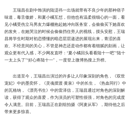
王瑞昌在剧中饰演的陆湜祎一出场就带有不良少年的那种痞子
味道，毒舌傲娇，和夏小橘互怼，但他也有温柔很细心的一面，看
见小橘受伤立马男友力爆棚抱起她冲向医务室，会偷偷买下她喜欢
的发夹，在她哭泣的时候会偷偷挡住旁人的视线，摸头安慰，王瑞
昌将学生时期对初恋懵懂的暗恋层层递进的展现出来，青涩的喜
欢、不经意间的关心，不管是神态还是动作都有着细腻的刻画，让
观众更有代入感，不少网友直呼：“夏小橘回头看看陆十一吧”“陆十
一太上头了”“好心疼陆十一”，一度登上微博热搜上升榜。
出道至今，王瑞昌出演过的许多让人印象深刻的角色，《双世
宠妃》中的墨奕怀，《灵魂摆渡·黄泉》中的长生，《热血同行》中
的瓦格纳，《漂亮书生》中的雷泽信，王瑞昌通过对角色的深刻解
读，获得了观众的喜爱，作为演员的可塑性很强，对角色的完成度
令人满意。目前，王瑞昌正在剧组拍摄《阿麦从军》，期待他之后
带来更多惊喜。