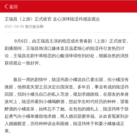
返回
王瑞昌《上游》正式收官 走心演绎陆湜祎感染观众
2021-09-06
南方娱乐网
9月6日，由王瑞昌主演的暗恋成长青春剧《上游》正式收官。
剧播期间，王瑞昌饰演口嫌体直且温柔细心的陆湜祎引发热烈讨
论，王瑞昌在剧中将暗恋的心酸演绎得恰到好处，细腻自然的演技
获得观众一致好评。
最后一周的剧情中，陆湜祎跟小橘说自己要出国，但小橘没有
挽留，他彻底失望之后决定出国深造。多年后，事业有成的陆湜祎
回国，找到小橘当自己的私人导游，规划求婚路线，在朋友的单身
派对上，陆湜祎看到小橘喝醉酒，想起学生时代经历的种种，望着
醉酒的小橘发呆，始终忘不了她。在包包的婚礼上，陆湜祎终于鼓
起勇气向小橘单膝跪地求婚，两人婚后甜蜜幸福。从欢喜冤家到步
入婚姻殿堂，历经种种误会和困难，陆湜祎终于和夏小橘修成正
果。