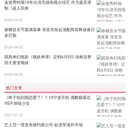
金俊秀时隔15年出演无线电视台综艺 作为嘉宾录
制《超人回来
2024-04-03
春糖音乐节圆满落幕 张亚东发起顶配阵容释放春日
多巴胺
2024-04-03
国风奇幻电影《猫妖奇谭》定档4月5日 张榕容梦
回大唐变猫妖
2024-04-03
热门文章
《终于轮到我恋爱了》7.10宁波开机 偶数癖霸总
VS不倒翁少女
2021-07-12
艺人范一贤宣布签约新公司 欲进军海外市场