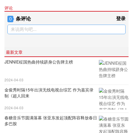
评论
条评论
登录
0
来说两句吧...
最新文章
JENNIE柾国热曲持续跻身公告牌主榜
2024-04-03
金俊秀时隔15年出演无线电视台综艺 作为嘉宾录
制《超人回来
2024-04-03
春糖音乐节圆满落幕 张亚东发起顶配阵容释放春日
多巴胺