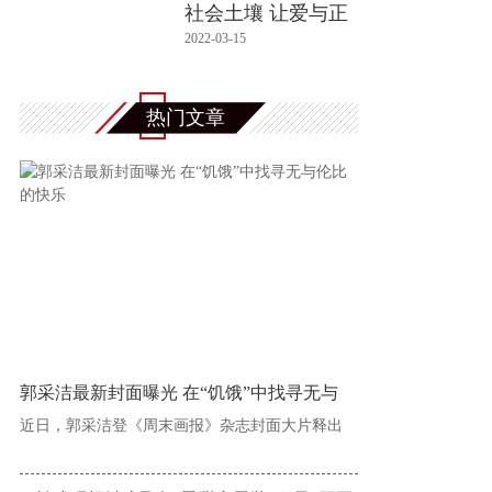
社会土壤 让爱与正
义始终
2022-03-15
热门文章
郭采洁最新封面曝光 在“饥饿”中找寻无与
近日，郭采洁登《周末画报》杂志封面大片释出