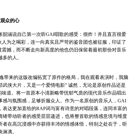
观众的心
涵说自己第一次听GAI唱歌的感受：很炸！并且直言很爱
合伙人为之喝彩，连一向真实且严苛的鉴音团也被征服，印证了
不被震撼，而不断走向新高度的他也仍旧保留着最初那份对音乐
越多的人。
逸带来的这版改编拓宽了原作的格局，我在观看表演时，我脑
部武侠大片，又是一个爱情电影” 诚然，无论是原创作品还是
己的味道。将一首原本小清新略带忧郁气质的现代音乐作品唱出
事感与氛围感，足够折服众人。作为一名原创的音乐人，GAI
，表达更加直给的RAP词与富有诗意的对唱段落，连同丰富的
情绪带动听者的感受层层递进，也将整首歌的情感意境与维度
听者在高沉浸感中亦获得丰沛的情感体悟，特别之处在于，听
快淋漓。