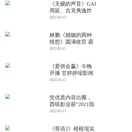
《天赐的声音》GAI
周延、吉克隽逸炸
裂演唱
2022-03-15
林鹏《婚姻的两种
猜想》圆满收官 霸
总脱变
2022-03-15
《爱拼会赢》今晚
开播 甘婷婷缩影闽
南女性
2022-03-15
凭优质内容出圈，
西嘻影业获“2021指
尖榜剧集
2022-03-15
《骨语2》植根现实