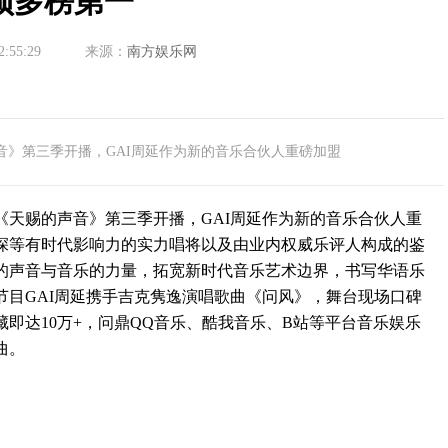
顶多榜第一
2:55:29
来源：
南方娱乐网
的声音》第三季开播，GAI周延作为新的音乐合伙人重磅加盟
艺《天赐的声音》第三季开播，GAI周延作为新的音乐合伙人重
深等有时代影响力的实力唱将以及由业内权威乐评人构成的鉴
的声音与音乐的力量，拓宽新时代音乐艺术边界，书写华语乐
节目GAI周延携手吉克隽逸演唱歌曲《问风》，舞台现场口碑
即达10万+，问鼎QQ音乐、酷我音乐、B站等平台音乐娱乐
曲。