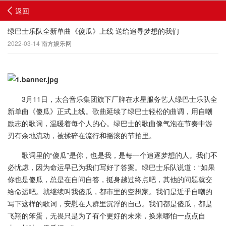
返回
绿巴士乐队全新单曲《傻瓜》上线 送给追寻梦想的我们
2022-03-14
南方娱乐网
3月11日，太合音乐集团旗下厂牌在水星服务艺人绿巴士乐队全
新单曲《傻瓜》正式上线。歌曲延续了绿巴士轻松的曲调，用自嘲
励志的歌词，温暖着每个人的心。绿巴士的歌曲像气泡在节奏中游
刃有余地流动，被揉碎在流行和摇滚的节拍里。
歌词里的“傻瓜”是你，也是我，是每一个追逐梦想的人。我们不
必忧虑，因为命运早已为我们写好了答案。绿巴士乐队说道：“如果
你也是傻瓜，总是在自问自答，挺身越过终点吧，其他的问题就交
给命运吧。就继续叫我傻瓜，都市里的空想家。我们是近乎自嘲的
写下这样的歌词，安慰在人群里沉浮的自己。我们都是傻瓜，都是
飞翔的笨蛋，无畏只是为了有个更好的未来，换来哪怕一点点自