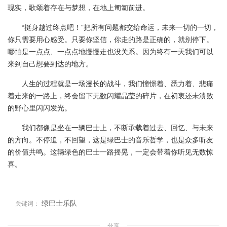
现实，歌颂着存在与梦想，在地上匍匐前进。
“挺身越过终点吧！”把所有问题都交给命运，未来一切的一切，
你只需要用心感受。只要你坚信，你走的路是正确的，就别停下。
哪怕是一点点、一点点地慢慢走也没关系。因为终有一天我们可以
来到自己想要到达的地方。
人生的过程就是一场漫长的战斗，我们憧憬着、悉力着、悲痛
着走来的一路上，终会留下无数闪耀晶莹的碎片，在初衷还未溃败
的野心里闪闪发光。
我们都像是坐在一辆巴士上，不断承载着过去、回忆、与未来
的方向。不停追，不回望，这是绿巴士的音乐哲学，也是众多听友
的价值共鸣。这辆绿色的巴士一路摇晃，一定会带着你听见无数惊
喜。
绿巴士乐队
关键词：
分享