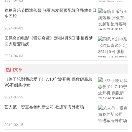
2024-04-03
春糖音乐节圆满落幕 张亚东发起顶配阵容释放春日
多巴胺
2024-04-03
国风奇幻电影《猫妖奇谭》定档4月5日 张榕容梦
回大唐变猫妖
2024-04-03
热门文章
《终于轮到我恋爱了》7.10宁波开机 偶数癖霸总
VS不倒翁少女
2021-07-12
艺人范一贤宣布签约新公司 欲进军海外市场
2019-02-15