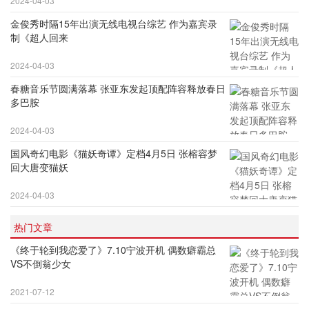
2024-04-03
金俊秀时隔15年出演无线电视台综艺 作为嘉宾录
制《超人回来
2024-04-03
春糖音乐节圆满落幕 张亚东发起顶配阵容释放春日
多巴胺
2024-04-03
国风奇幻电影《猫妖奇谭》定档4月5日 张榕容梦
回大唐变猫妖
2024-04-03
热门文章
《终于轮到我恋爱了》7.10宁波开机 偶数癖霸总
VS不倒翁少女
2021-07-12