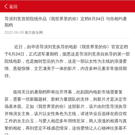
返回
导演刘竞首部院线作品《我世界里的你》定档6月24日 与你相约暑
期档
2022-06-08
南方娱乐网
近日，由华语导演刘竞执导的电影《我世界里的你》官宣定档
于6月24日，正式进军暑期档，据悉这是导演刘竞亲自执导的第一部
院线电影，也是她转型后的力作，这是一部以女性为主线的浪漫爱
情、悬疑惊悚、文艺凄美于一体的影片，内含多种元素非常值得期
待。
值得关注的暑期档即将拉开序幕，此刻国内电影市场需要复
苏，需要一些新颖题材、新鲜力量团队的支持，则新片才是决定市
场基本面。正如《我世界里的你》这部影片，该片由刘竞导演执导
并饰演女主角，该片以女性角色为主线，讲述毕业后选择在殡仪馆
工作的女主白玉，与爱人相恋多年用情至深，两人浪漫的相遇与真
挚的相处，再到坚定不移虐恋情深，这份爱情让人心驰神往羡慕不