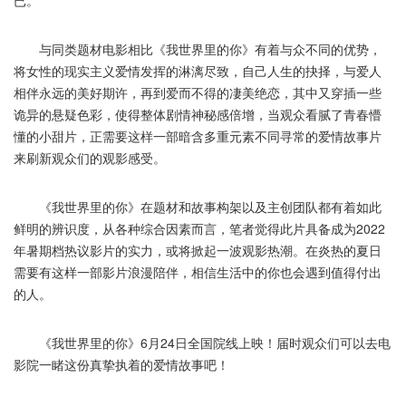
已。
与同类题材电影相比《我世界里的你》有着与众不同的优势，
将女性的现实主义爱情发挥的淋漓尽致，自己人生的抉择，与爱人
相伴永远的美好期许，再到爱而不得的凄美绝恋，其中又穿插一些
诡异的悬疑色彩，使得整体剧情神秘感倍增，当观众看腻了青春懵
懂的小甜片，正需要这样一部暗含多重元素不同寻常的爱情故事片
来刷新观众们的观影感受。
《我世界里的你》在题材和故事构架以及主创团队都有着如此
鲜明的辨识度，从各种综合因素而言，笔者觉得此片具备成为2022
年暑期档热议影片的实力，或将掀起一波观影热潮。在炎热的夏日
需要有这样一部影片浪漫陪伴，相信生活中的你也会遇到值得付出
的人。
《我世界里的你》6月24日全国院线上映！届时观众们可以去电
影院一睹这份真挚执着的爱情故事吧！