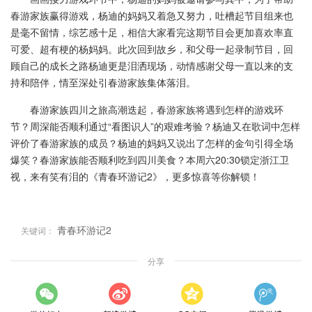
春游家族赢得游戏，杨迪的妈妈又着急又努力，吐槽起节目组来也
是毫不留情，综艺感十足，相信大家看完这期节目会更加喜欢率直
可爱、超有梗的杨妈妈。此次回到故乡，和父母一起录制节目，回
顾自己的成长之路杨迪更是泪洒现场，动情感谢父母一直以来的支
持和陪伴，情至深处引春游家族集体落泪。
春游家族四川之旅高潮迭起，春游家族将遇到怎样的游戏环
节？周深能否顺利通过“看图识人”的艰难考验？杨迪又在歌词中怎样
评价了春游家族的成员？杨迪的妈妈又说出了怎样的金句引得全场
爆笑？春游家族能否顺利吃到四川美食？本周六20:30锁定浙江卫
视，来有笑有泪的《青春环游记2》，更多惊喜等你解锁！
青春环游记2
关键词：
分享