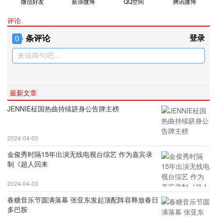
微信好友
新浪微博
QQ空间
腾讯微博
评论
条评论
登录
0
来说两句吧...
最新文章
JENNIE柾国热曲持续跻身公告牌主榜
2024-04-03
金俊秀时隔15年出演无线电视台综艺 作为嘉宾录
制《超人回来
2024-04-03
春糖音乐节圆满落幕 张亚东发起顶配阵容释放春日
多巴胺