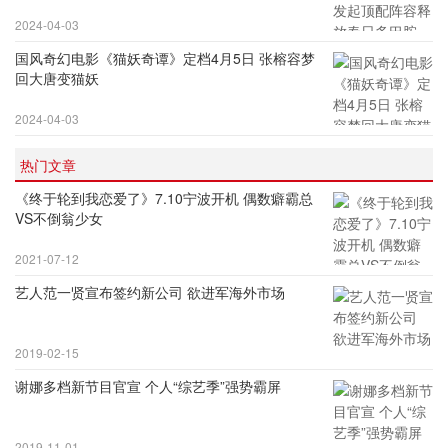
2024-04-03
国风奇幻电影《猫妖奇谭》定档4月5日 张榕容梦
回大唐变猫妖
2024-04-03
热门文章
《终于轮到我恋爱了》7.10宁波开机 偶数癖霸总
VS不倒翁少女
2021-07-12
艺人范一贤宣布签约新公司 欲进军海外市场
2019-02-15
谢娜多档新节目官宣 个人“综艺季”强势霸屏
2019-11-01