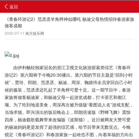
返回
《青春环游记2》范丞丞羊角辫神似哪吒 杨迪父母热情招待春游家族
做客成都
2020-07-11
南方娱乐网
由伊利畅轻独家冠名的浙江卫视文化旅游探索类综艺《青春环
游记2》第六期将于今晚20:30播出。第六期的节目主题是“回到小时
候”，贾玲、郎朗、范丞丞、杨迪、周深、鞠婧祎全员穿回自己小时
候的服装，范丞丞还扎起了羊角辫可爱十足。这一期节目中，春游
家族将做客杨迪家，和杨迪父母一起游览成都，打卡茶艺和都江
堰。为了吃到地道美食，周深再次被升级版“看图说人名”游戏支配，
当场求饶。即兴演出的饭后晚会上，郎朗倍速版《野蜂飞舞》震惊
四座，杨迪载歌载舞带来改编版《波斯猫》。近日被网友大赞可爱
的杨迪妈妈更是发挥了超强的综艺感，给节目带来无数笑点。今晚
锁定《青春环游记2》和春游家族一起啥也不图，向着幸福的方向出