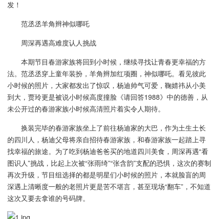
发！
范丞丞羊角辫神似哪吒
周深再遇高难度认人挑战
本期节目春游家族将回到小时候，继续寻找让青春更幸福的方
法。范丞丞穿上童年装扮，羊角辫加红项圈，神似哪吒。看见彼此
小时候的照片，大家都发出了惊叹，杨迪帅气可爱，鞠婧祎从小美
到大，贾玲更是被说小时候高度撞脸《请回答1988》中的德善，从
未公开过的春游家族小时候高清照片着实令人期待。
换装完毕的春游家族坐上了前往杨迪家的大巴，作为土生土长
的四川人，杨迪父母将亲自招待春游家族，和春游家族一起踏上寻
找幸福的旅途。为了吃到杨迪爸爸买的地道四川美食，周深再遇“看
图识人”挑战，比起上次被“张雨绮”“张含韵”支配的恐惧，这次的赛制
再次升级，节目组选择的都是明星们小时候的照片，本就脸盲的周
深遇上清晰度一般的老照片更是苦不堪言，甚至现场“翻车”，不知道
这次又要去拿谁的号码牌。