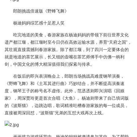
郎朗挑战倍速版《野蜂飞舞》
杨迪妈妈综艺感十足惹人笑
吃完地道的美食，春游家族在杨迪妈妈的带领下前往世界文化
遗产都江堰，都江堰时至今日仍在高效运输水源，养育“天府之国”，
其壮观直接震撼到春游家族。除了都江堰，到了四川一定要体会的
就是地道的茶艺展示，长又细的壶嘴在茶艺师傅手中仿佛一柄利
剑，中国文化的博大精深值得我们探索与传承。
在饭后的即兴表演晚会上，郎朗当场挑战高难度钢琴演奏，
《野蜂飞舞》和《土耳其进行曲》巧妙结合，并不断提高演奏速
度，钢琴王子的称号名不虚传。此外，范丞丞则即兴演唱《回娘
家》，周深贾玲更是首次合唱《大鱼》。杨迪则带来了自己填词版
的《波斯猫》，边跳边唱，歌词精准吐槽春游家族的每一位成员，
直接被周深回怼，“波斯猫”兄弟的互怼大戏再次上线。
画画接力游戏环节中，杨迪的妈妈被邀请参与其中，为了帮助