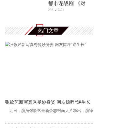
都市谍战剧 《对
手》实力
2021-12-21
热门文章
张歆艺新写真秀曼妙身姿 网友惊呼“逆生长
近日，演员张歆艺最新杂志封面大片释出，演绎