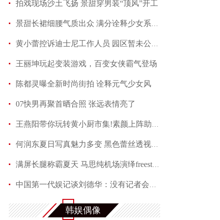
拍戏现场沙土飞扬 景甜穿男装“顶风”开工
景甜长裙细腰气质出众 满分诠释少女系优雅
黄小蕾控诉迪士尼工作人员 园区暂未公开回应当事
王丽坤玩起变装游戏，百变女侠霸气登场
陈都灵曝全新时尚街拍 诠释元气少女风
07快男再聚首晒合照 张远表情亮了
王燕阳带你玩转黄小厨市集!素颜上阵助力嫣然天使
何润东夏日写真魅力多变 黑色蕾丝透视西装性感吸
满屏长腿称霸夏天 马思纯机场演绎freestyle
中国第一代娱记谈刘德华：没有记者会不喜欢他
赵芮曝全新写真 笑靥如花展现十足冻龄魅力
韩娱偶像