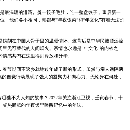
是最温暖的港湾。烫一筷子毛肚，吃一整盘饺子，重启新一
位，他们各不相同，却都与“年夜饭菜”和“年文化”有着无法割
镌刻在中国人骨子里的温暖情怀。这背后是中华民族源远流
间里无可替代的人间烟火。亲情也永远是“年文化”的内核之
的情感共鸣在这里得到释放和升华。
春节期间不返乡就地过年成了新的形式，虽然与亲人远隔两
聚集的自觉行动展现了强大的凝聚力和向心力。无论身在何处，
哪些不为人知的故事？2022年关注浙江卫视，壬寅春节，十
一桌热腾腾的年夜饭里唤醒记忆中的年味。