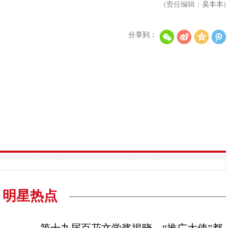
(责任编辑：
吴丰丰
)
分享到：
李秀满总制作人出席第二届世界文化产业论坛，并发
权俞利亲自剧透《Bossam - Steal the Fate》下
“Double Million Seller”NCT DREAM专辑《味 (
NCT 127日本迷你专辑《LOVEHOLIC》荣登Oricon专
明星热点