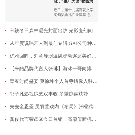
晓，“推广大使”都靓为
获奖
近日，第十九届百花文学
奖颁奖典礼在天津举行。
宋轶冬日森林暖光封面出炉 光影变幻间诠释优雅
从年度说唱艺人到最佳专辑 GAI公司种梦音乐一口
优雅回眸，刘竞导演温婉灵动邂逅美好时光
【来酷品牌代言人张琳】游泳一哥向排球女神求婚
青春时尚盛宴 蔡徐坤个人首尊蜡像入驻香港杜莎
郭子凡影视综艺双丰收 多重惊喜获赞
失去金恩圣 吴宥萱戏内《布局》张檬戏外甜蜜
龚俊代言荣耀60今日首销，高颜值新机诠释“美学新