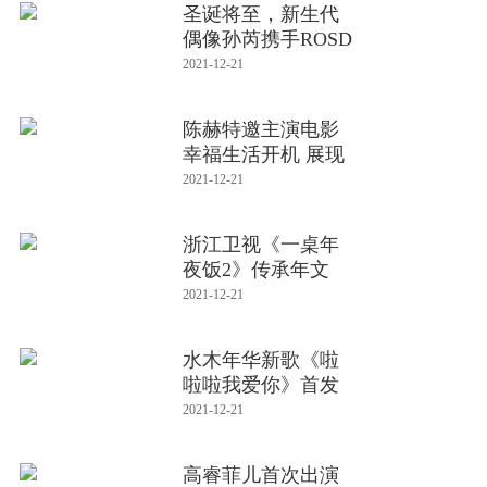
圣诞将至，新生代
偶像孙芮携手ROSD
N劳士顿拍
2021-12-21
陈赫特邀主演电影
幸福生活开机 展现
新时代
2021-12-21
浙江卫视《一桌年
夜饭2》传承年文
化：追寻年
2021-12-21
水木年华新歌《啦
啦啦我爱你》首发
三人团
2021-12-21
高睿菲儿首次出演