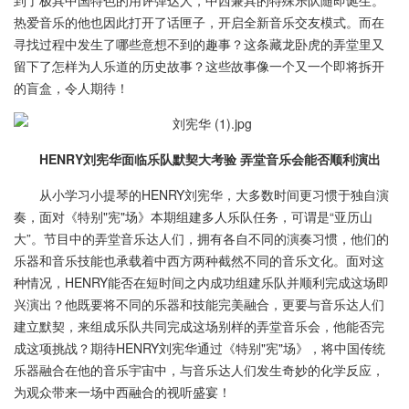
到了极具中国特色的用评弹达人，中西兼具的特殊乐队随即诞生。
热爱音乐的他也因此打开了话匣子，开启全新音乐交友模式。而在
寻找过程中发生了哪些意想不到的趣事？这条藏龙卧虎的弄堂里又
留下了怎样为人乐道的历史故事？这些故事像一个又一个即将拆开
的盲盒，令人期待！
HENRY
刘宪华面临乐队默契大考验
弄堂音乐会能否顺利演出
从小学习小提琴的HENRY刘宪华，大多数时间更习惯于独自演
奏，面对《特别"宪"场》本期组建多人乐队任务，可谓是“亚历山
大”。节目中的弄堂音乐达人们，拥有各自不同的演奏习惯，他们的
乐器和音乐技能也承载着中西方两种截然不同的音乐文化。面对这
种情况，HENRY能否在短时间之内成功组建乐队并顺利完成这场即
兴演出？他既要将不同的乐器和技能完美融合，更要与音乐达人们
建立默契，来组成乐队共同完成这场别样的弄堂音乐会，他能否完
成这项挑战？期待HENRY刘宪华通过《特别"宪"场》，将中国传统
乐器融合在他的音乐宇宙中，与音乐达人们发生奇妙的化学反应，
为观众带来一场中西融合的视听盛宴！