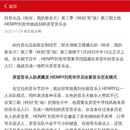
返回
抖音出品《给你，我的新名片》第三季《特别“宪”场》第三期上线
HENRY刘宪华挑战别样弄堂音乐会
2022-01-28
南方娱乐网
由抖音出品创新定制综艺，联合湖南卫视播出的《给你，我的
新名片》第三季《特别"宪"场》第三期将于1月29日中午12点正式上
线。在本期节目中，HENRY刘宪华需要寻找隐藏在弄堂中的音乐达
人们，挑战完成一场即兴弄堂音乐会。
弄堂音乐人卧虎藏龙
HENRY
刘宪华开启全新音乐交友模式
在过往的音乐节目中，观众经常能看到全能音乐人HENRY以一
人乐队模式，同时表演多种乐器，出色的音乐天赋令人赞叹不已。
在第三期《特别“宪”场》的预告片中，他需要在弄堂中寻找风格各异
的音乐达人们，完成一场特别的弄堂音乐会。在这条住过很多历史
名人的弄堂里，HENRY 刘宪华不仅邂逅了音色独特的手风琴、口琴
等乐器达人，弄堂乐队中必不可少的键盘、吉他等乐器达人，还找