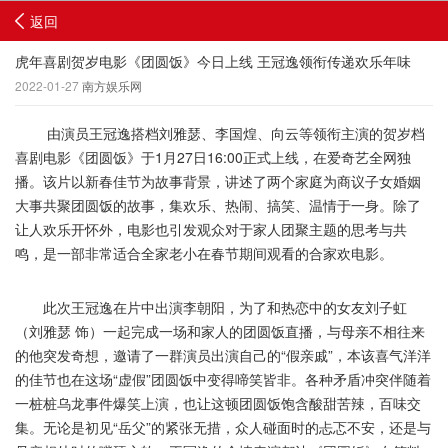
返回
虎年喜剧贺岁电影《团圆饭》今日上线 王冠逸领衔传递欢乐年味
2022-01-27
南方娱乐网
由演员王冠逸搭档刘雅瑟、李国煌、向云等领衔主演的贺岁档
喜剧电影《团圆饭》于1月27日16:00正式上线，在爱奇艺全网独
播。该片以新春佳节为故事背景，讲述了两个家庭为商议子女婚姻
大事共聚团圆饭的故事，集欢乐、热闹、搞笑、温情于一身。除了
让人欢乐开怀外，电影也引发观众对于家人团聚主题的思考与共
鸣，是一部非常适合全家老小在春节期间观看的合家欢电影。
此次王冠逸在片中出演李朝阳，为了和热恋中的女友刘子虹
（刘雅瑟 饰）一起完成一场和家人的团圆饭直播，与母亲不相往来
的他突发奇想，邀请了一群演员出演自己的“假亲戚”，本该喜气洋洋
的佳节也在这场“虚假”团圆饭中变得啼笑皆非。各种矛盾冲突伴随着
一桩桩乌龙事件爆笑上演，也让这顿团圆饭饱含酸甜苦辣，百味交
集。无论是初见“岳父”的紧张无措，众人碰面时的忐忑不安，还是与