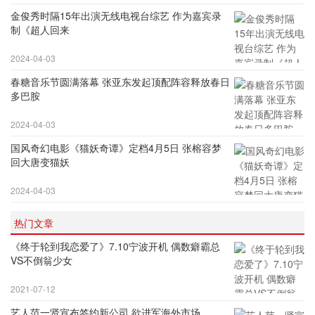
金俊秀时隔15年出演无线电视台综艺 作为嘉宾录
制《超人回来
2024-04-03
春糖音乐节圆满落幕 张亚东发起顶配阵容释放春日
多巴胺
2024-04-03
国风奇幻电影《猫妖奇谭》定档4月5日 张榕容梦
回大唐变猫妖
2024-04-03
热门文章
《终于轮到我恋爱了》7.10宁波开机 偶数癖霸总
VS不倒翁少女
2021-07-12
艺人范一贤宣布签约新公司 欲进军海外市场