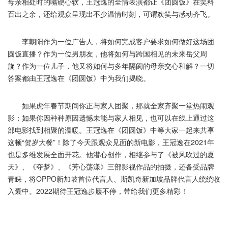
母亲相处时的嘴硬心软，王冠逸的全情表演都让《团圆饭》在笑料
百出之余，还给观众呈现出不少温情时刻，可谓欢笑与感动齐飞。
李朝阳作为一位广告人，将如何完成客户要求如何做好这场团
圆饭直播？作为一位男朋友，他将如何与跨国相见的未来岳父周
旋？作为一位儿子，他又将如何与多年隔阂的母亲交心和解？一切
答案都由王冠逸在《团圆饭》中为我们揭晓。
如果虎年春节期间你正与家人团聚，那就全家齐聚一堂热闹观
影；如果你因种种原因遗憾未能与家人相见，也可以在线上通过这
部电影找到相聚的温暖。王冠逸在《团圆饭》中等大家一起来共享
这顿“贺岁大餐”！除了今天跟观众见面的新电影，王冠逸在2021年
也是多维发展全面开花。他潜心创作，相继参与了《被风吹过的夏
天》、《夺梦》、《芳心荡漾》三部影视作品的拍摄，还备受品牌
青睐，将OPPO新加坡首位代言人、斯凯奇新加坡品牌代言人统统收
入囊中。2022期待王冠逸步履不停，带给我们更多精彩！