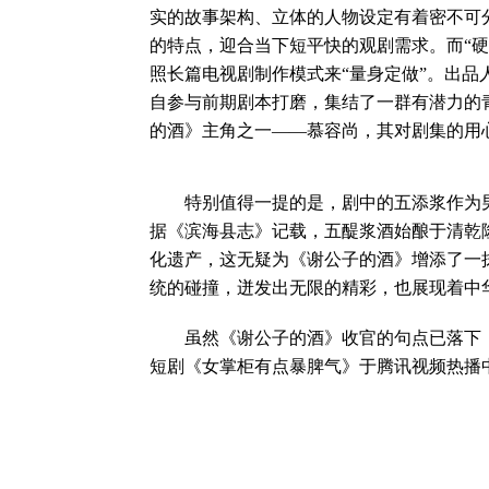
实的故事架构、立体的人物设定有着密不可
的特点，迎合当下短平快的观剧需求。而“
照长篇电视剧制作模式来“量身定做”。出
自参与前期剧本打磨，集结了一群有潜力的
的酒》主角之一——慕容尚，其对剧集的用
特别值得一提的是，剧中的五添浆作为男
据《滨海县志》记载，五醍浆酒始酿于清乾隆
化遗产，这无疑为《谢公子的酒》增添了一
统的碰撞，迸发出无限的精彩，也展现着中
虽然《谢公子的酒》收官的句点已落下，
短剧《女掌柜有点暴脾气》于腾讯视频热播