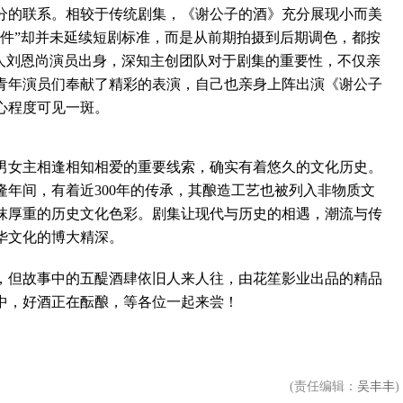
分的联系。相较于传统剧集，《谢公子的酒》充分展现小而美
硬件”却并未延续短剧标准，而是从前期拍摄到后期调色，都按
品人刘恩尚演员出身，深知主创团队对于剧集的重要性，不仅亲
青年演员们奉献了精彩的表演，自己也亲身上阵出演《谢公子
心程度可见一斑。
女主相逢相知相爱的重要线索，确实有着悠久的文化历史。
年间，有着近300年的传承，其酿造工艺也被列入非物质文
抹厚重的历史文化色彩。剧集让现代与历史的相遇，潮流与传
华文化的博大精深。
但故事中的五醍酒肆依旧人来人往，由花笙影业出品的精品
中，好酒正在酝酿，等各位一起来尝！
(责任编辑：
吴丰丰
)