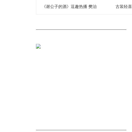
《谢公子的酒》逗趣热播 樊治
古装轻喜