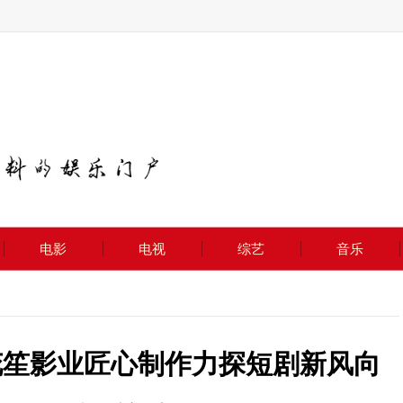
电影
电视
综艺
音乐
花笙影业匠心制作力探短剧新风向