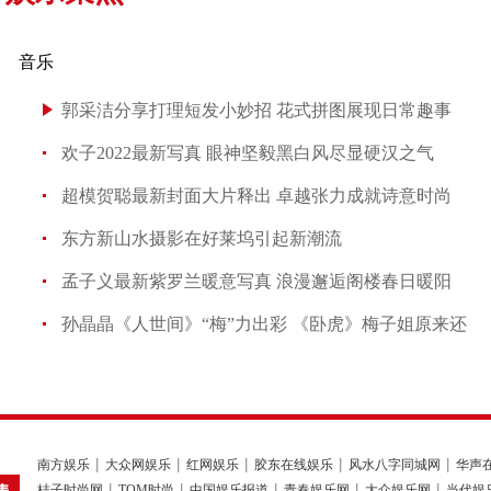
音乐
郭采洁分享打理短发小妙招 花式拼图展现日常趣事
欢子2022最新写真 眼神坚毅黑白风尽显硬汉之气
超模贺聪最新封面大片释出 卓越张力成就诗意时尚
东方新山水摄影在好莱坞引起新潮流
孟子义最新紫罗兰暖意写真 浪漫邂逅阁楼春日暖阳
孙晶晶《人世间》“梅”力出彩 《卧虎》梅子姐原来还
南方娱乐
大众网娱乐
红网娱乐
胶东在线娱乐
风水八字同城网
华声
桔子时尚网
TOM时尚
中国娱乐报道
青春娱乐网
大众娱乐网
当代娱