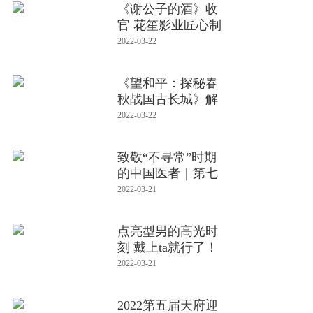
《谢公子的酒》收
官 花笙影业匠心制
作力探
2022-03-22
《望和平：探秘春
秋战国古长城》解
密长城始作
2022-03-22
致敬“不寻常”时期
的中国医者｜第七
届医学家
2022-03-21
点亮型男的高光时
刻 戴上ta就行了！
2022-03-21
2022第五届天府迎