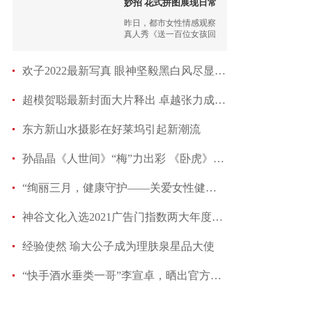
妙招 花式拼图展现日常
趣
昨日，都市女性情感观察
真人秀《送一百位女孩回
家》第五季第六期上线
欢子2022最新写真 眼神坚毅黑白风尽显硬汉之气
超模贺聪最新封面大片释出 卓越张力成就诗意时
东方新山水摄影在好莱坞引起新潮流
孙晶晶《人世间》“梅”力出彩 《卧虎》梅子姐
“绚丽三月，健康守护——关爱女性健康线上公益讲
神谷文化入选2021广告门指数两大年度榜单
经验使然 瑜大公子成为理肤泉星品大使
“快手酒水垂类一哥”李宣卓，晒出官方千万粉丝奖