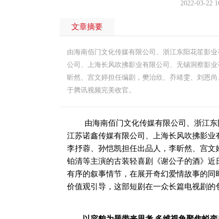
2022-03-22 1
文章摘要
由海南佰门文化传媒有限公司、浙江东阳花笙影业
公司、上海长风吹拂影业有限公司、无锡洞察影业
昕然、宫文婷担任编剧，樊治欣、乔靖雯、刘恩尚
于腾讯视频完美收官。
由海南佰门文化传媒有限公司、浙江东阳
江苏诺鑫传媒有限公司、上海长风吹拂影业
李抒蓉、孙恺凯担任出品人，李昕然、宫文
铂清等主演的古装轻喜剧《谢公子的酒》近
有序的叙事情节，在展开奇幻爱情故事的同
价值观引导，这部短剧在一众长篇电视剧的
以
容貌
为题
带来思考
多维视角聚焦蜕变