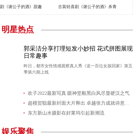
剧《谢公子的酒》甜趣
古装轻喜剧《谢公子的酒》杀青
明星热点
郭采洁分享打理短发小妙招 花式拼图展现
日常趣事
昨日，都市女性情感观察真人秀《送一百位女孩回家》第五
季第六期上线
欢子2022最新写真 眼神坚毅黑白风尽显硬汉之气
超模贺聪最新封面大片释出 卓越张力成就诗意时尚
东方新山水摄影在好莱坞引起新潮流
娱乐聚焦