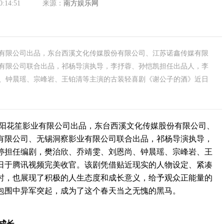
0:14:51
来源：
南方娱乐网
有限公司出品，东台西溪文化传媒股份有限公司、江苏诺鑫传媒有限
有限公司联合出品，祁杨导演执导，李抒蓉、孙恺凯担任出品人，李
、钟晨瑶、宗峰岩、王铂清等主演的古装轻喜剧《谢公子的酒》近日
花笙影业有限公司出品，东台西溪文化传媒股份有限公司、
有限公司、无锡洞察影业有限公司联合出品，祁杨导演执导，
婷担任编剧，樊治欣、乔靖雯、刘恩尚、钟晨瑶、宗峰岩、王
日于腾讯视频完美收官。该剧凭借贴近现实的人物设定、紧凑
时，也展现了积极的人生态度和成长意义，给予观众正能量的
包围中异军突起，成为了这个春天当之无愧的黑马。
成长