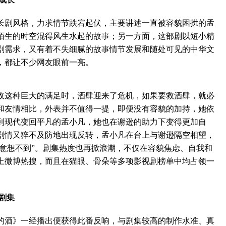
剧风格，力求情节跌宕起伏，主要讲述一直被容貌困扰的孟
陌生的时空混得风生水起的故事；另一方面，这部剧以短小精
剧需求，又有着不失细腻的故事情节发展和随处可见的中华文
，都让不少网友眼前一亮。
这种巨大的满足时，酒肆迎来了危机，如果要救酒肆，就必
和友情相比，外表并不值得一提，即便没有容貌的加持，她依
到现代变回平凡的孟小凡，她也在谢逊的助力下变得更加自
剧情又猝不及防地出现反转，孟小凡在台上与谢逊隔空相望，
局意想不到”。剧集热度也再掀浪潮，不仅在容貌焦虑、自我和
上微博热搜，而且在猫眼、骨朵等多项影视剧榜单中均占领一
剧集
酒》一经播出便获得此番反响，与剧集较高的制作水准、真