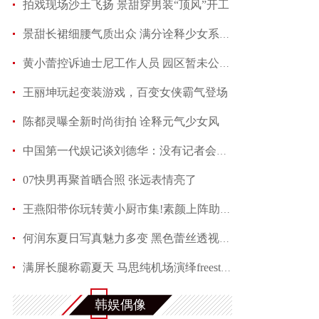
拍戏现场沙土飞扬 景甜穿男装“顶风”开工
景甜长裙细腰气质出众 满分诠释少女系优雅
黄小蕾控诉迪士尼工作人员 园区暂未公开回应当事
王丽坤玩起变装游戏，百变女侠霸气登场
陈都灵曝全新时尚街拍 诠释元气少女风
中国第一代娱记谈刘德华：没有记者会不喜欢他
07快男再聚首晒合照 张远表情亮了
王燕阳带你玩转黄小厨市集!素颜上阵助力嫣然天使
何润东夏日写真魅力多变 黑色蕾丝透视西装性感吸
满屏长腿称霸夏天 马思纯机场演绎freestyle
赵芮曝全新写真 笑靥如花展现十足冻龄魅力
韩娱偶像