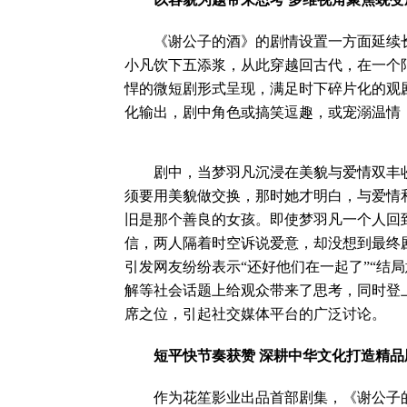
《谢公子的酒》的剧情设置一方面延续长
小凡饮下五添浆，从此穿越回古代，在一个
悍的微短剧形式呈现，满足时下碎片化的观
化输出，剧中角色或搞笑逗趣，或宠溺温情
剧中，当梦羽凡沉浸在美貌与爱情双丰收
须要用美貌做交换，那时她才明白，与爱情
旧是那个善良的女孩。即使梦羽凡一个人回
信，两人隔着时空诉说爱意，却没想到最终
引发网友纷纷表示“还好他们在一起了”“结
解等社会话题上给观众带来了思考，同时登
席之位，引起社交媒体平台的广泛讨论。
短平快节奏获赞 深耕中华文化打造精品
作为花笙影业出品首部剧集，《谢公子的