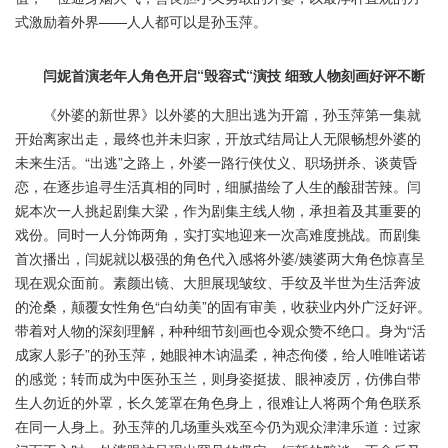
式激励着外界——人人都可以是孙玉萍。
闫妮首演老年人角色开启“毁容式“演技 细致人物刻画好评不断
《外婆的新世界》以外婆的大胆出逃为开篇，孙玉萍第一集就
开始离家出走，最终也并未归家，开放式结局让人无限畅想外婆的
未来生活。“出逃”之路上，外婆一路行侠仗义、职场拼杀、谈黄昏
恋，在逐步追寻生活真相的同时，细腻描绘了人生的酸甜苦辣。闫
妮本次一人挑起剧集大梁，作为剧集主线人物，承担着及其重要的
戏份。同时一人分饰两角，实打实地迎来一次高难度挑战。而剧集
首次播出，闫妮就以极强的角色代入感将外婆/姨婆两大角色惊喜呈
现在观众面前。素颜出镜、大胆展现皱纹、手纹及半世为生活奔波
的沧桑，颠覆女性角色“白幼美”的固有审美，收获业内外广泛好评。
带着对人物的深刻理解，种种细节刻画也令观众赞不绝口。身为“活
成家人影子”的孙玉萍，她眼神木讷温柔，神态佝偻，给人唯唯诺诺
的感觉；转而成为中医孙玉兰，则身姿挺拔、眼神凌厉，仿佛自带
生人勿近的外罩，长久笼罩在角色身上，很难让人将两个角色联系
在同一人身上。孙玉萍的几场重头戏至今仍为观众津津乐道：过家