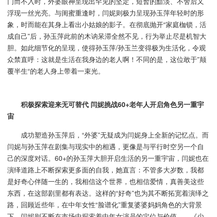
门而不入时，外婆眼神呈现出罕见的坚定，短暂的黯淡、不舍后又
浮现一丝光亮。与闺蜜重逢时，闫妮则极力呈现孙玉萍年轻时的形
象，时而能在其身上看出小姑娘的影子。在彻底抛开“家庭枷锁，活
成自己”后，孙玉萍此前的木讷呆滞全然不见，行为举止尽是机智大
胆。如此细节化的呈现，使得孙玉萍/孙玉兰变得极为生活化，令观
众禁直呼：这就是生活在我身边的老人啊！不同的是，这位敢于”颠
覆半生“的老人身上带着一束光。
积极探索迎来无可替代 闫妮挑战60+老年人开启角色另一重宇
宙
成功塑造孙玉萍后，“外婆”无疑成为闫妮身上全新的记忆点。而
闫妮与孙玉萍在剧集与现实中的相遇，更像是与平行时空另一个自
己的深度对话。60+的孙玉萍大胆开启生活的另一重宇宙，闫妮也在
演绎道路上不断探索更多面的自我，她直言：不管多大岁数，我都
是好奇心伴随一生的，我相信这个世界，也相信爱情，真善美这些
东西，在这部剧里都有表达。这样的“好奇”也为其不断拓宽着演绎之
路，回顾近些年，在中年女性“脸谱化”重复婆婆妈妈角色的大背景
下，闫妮则不断在市场中探索着中年女演员的定位与价值——《少