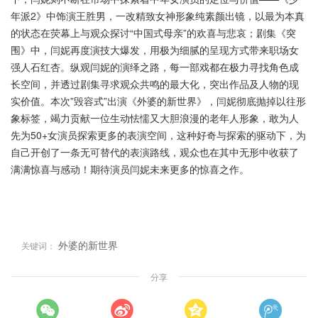
年派2》中饰演王胜男，一改精致女神形象纯素颜出镜，以最为本真
的状态在荧幕上与观众探讨“中国式母亲”的欢喜与悲哀；剧集《突
围》中，闫妮再度演技大爆发，用极为细腻的呈现方式带来职场女
强人石红杏。纵观闫妮的演绎之路，每一部戏都在极力寻找角色成
长空间，并透过剧集寻求观众共鸣的最大化，突出作品及人物的现
实价值。本次”毁容式”出演《外婆的新世界》，闫妮彻底抛掉以往形
象标签，竭力贡献一位生动怯懦又大胆浪漫的老年人形象，敢为人
先为50+女演员探索更多的表演空间，这种好奇与探索的驱动下，为
自己开创了一条无可替代的表演路线，观众也在其中无形中收获了
满满惊喜与感动！期待演员闫妮未来更多的惊喜之作。
外婆的新世界
关键词：
分享