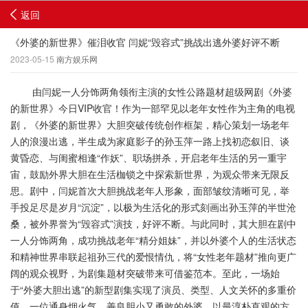
返回
《外婆的新世界》催泪收官 闫妮“毁容式”挑战出逃外婆好评不断
2023-05-15
南方娱乐网
由闫妮一人分饰两角领衔主演的女性公路题材超级网剧《外婆
的新世界》今日VIP收官！作为一部罕见以老年女性作为主角的电视
剧，《外婆的新世界》大胆突破传统创作框架，精心策划一场老年
人的浪漫出逃，半生成为家庭影子的孙玉萍一路上找初恋叙旧、谈
黄昏恋、与闺蜜相逢“作妖”、职场拼杀，开启老年生活的另一重宇
宙，鼓励外界大胆在生活枷锁之中探索新世界，为观众带来无限反
思。剧中，闫妮首次大胆挑战老年人形象，面部皱纹清晰可见，举
手投足尽是岁月“沉淀”，以极为生活化的形式刻画出孙玉萍的半世沧
桑，被外界誉为“毁容式”演技，好评不断。与此同时，其大胆在剧中
一人分饰两角，成功挑战老年“精分姐妹”，并以外婆个人的生活状态
和精神世界串联起祖孙三代的爱恨情仇，将“女性老年题材”推向更广
阔的观众视野，为剧集题材突破带来可借鉴范本。至此，一场始
于“外婆大胆出逃”的新型剧集实现了演员、类型、人文关怀的多重价
值，一位通身烟火气，善良胆小又勇敢的外婆，以最淳朴直观的方