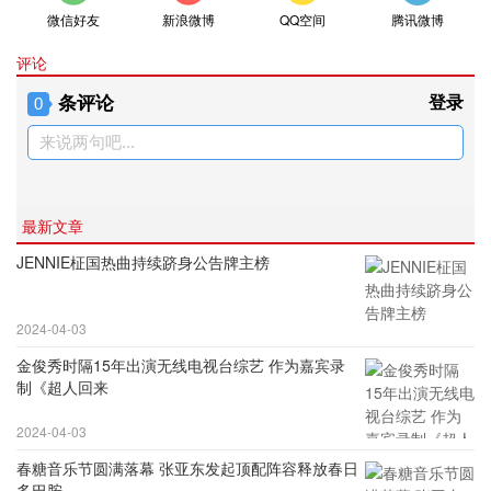
微信好友
新浪微博
QQ空间
腾讯微博
评论
条评论
登录
0
来说两句吧...
最新文章
JENNIE柾国热曲持续跻身公告牌主榜
2024-04-03
金俊秀时隔15年出演无线电视台综艺 作为嘉宾录
制《超人回来
2024-04-03
春糖音乐节圆满落幕 张亚东发起顶配阵容释放春日
多巴胺