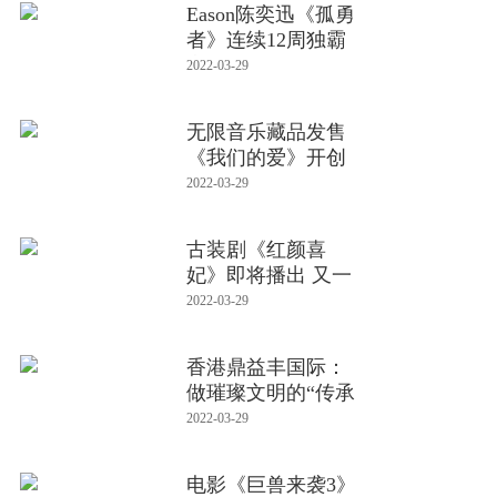
Eason陈奕迅《孤勇
者》连续12周独霸
音乐平
2022-03-29
无限音乐藏品发售
《我们的爱》开创
影视OST
2022-03-29
古装剧《红颜喜
妃》即将播出 又一
部小甜剧
2022-03-29
香港鼎益丰国际：
做璀璨文明的“传承
者”
2022-03-29
电影《巨兽来袭3》