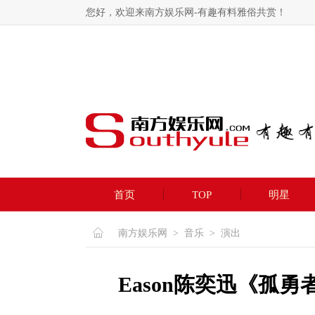
您好，欢迎来南方娱乐网-有趣有料雅俗共赏！
首页
TOP
明星
南方娱乐网
>
音乐
>
演出
Eason陈奕迅《孤