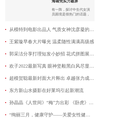
海璐凭实力霸屏
有一阵，探讨中生代女演
员困境是很热门的话题，
很多实力女演员都在发
声，试图打破困境。
从模特到电影出品人 气质女神沈彦凝的逐梦之路
王紫璇早春大片曝光 温柔随性满满高级感
郭采洁分享打理短发小妙招 花式拼图展现日常趣
欢子2022最新写真 眼神坚毅黑白风尽显硬汉之气
超模贺聪最新封面大片释出 卓越张力成就诗意时
东方新山水摄影在好莱坞引起新潮流
孙晶晶《人世间》“梅”力出彩 《卧虎》梅子姐
“绚丽三月，健康守护——关爱女性健康线上公益讲