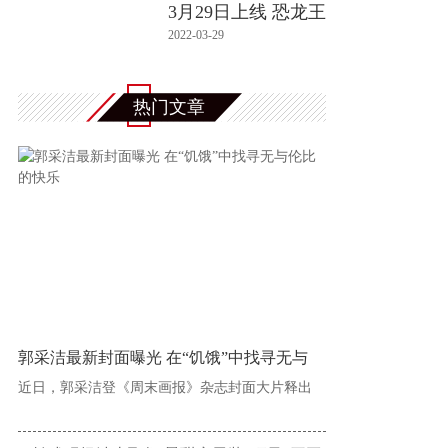
3月29日上线 恐龙王
大战
2022-03-29
热门文章
郭采洁最新封面曝光 在“饥饿”中找寻无与
近日，郭采洁登《周末画报》杂志封面大片释出