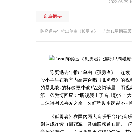
2022-03-29 1
文章摘要
陈奕迅去年推出单曲《孤勇者》，连续12星期高居
陈奕迅去年推出单曲《孤勇者》，连续12
段小学生在教室内高声合唱《孤勇者》的视
的是儿歌#的标签更冲破3亿次阅读量，而视频累
第一条微博回应：“听说我出了首儿歌？” 大家
曲深得网民喜爱之余，火红程度更跨越不同
《孤勇者》在国内两大音乐平台QQ音乐“热
别达成连续11周冠军，及蝉联榜首12周。
音乐发布短片，而播放量更打破30亿次，其