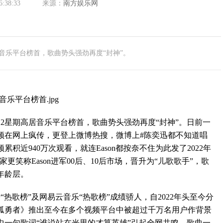
6:38:33
来源：
南方娱乐网
音乐平台榜首，歌曲势头强劲再度“封神”。
星期高居音乐平台榜首，歌曲势头强劲再度“封神”。日前一
频在网上疯传，更登上微博热搜，微博上#陈奕迅都不知道唱
积近940万次观看，就连Eason都按奈不住为此发了2022年
更笑称Eason进军00后、10后市场，晋升为“儿歌歌手”，歌
年龄层。
歌榜”及网易云音乐“热歌榜”成绩骄人，自2022年头至今分
《孤勇者》推出至今在多个视频平台中被超过千万名用户作背景
中一句歌词“谁说站在光里的才算英雄”引起全网共鸣，歌曲一