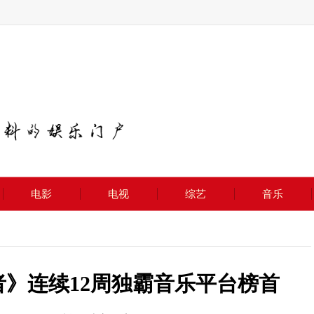
电影
电视
综艺
音乐
勇者》连续12周独霸音乐平台榜首