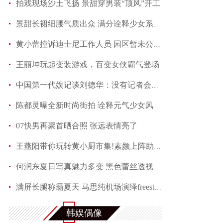
拍戏现场沙土飞扬 景甜穿男装“顶风”开工
景甜长裙细腰气质出众 满分诠释少女系优雅
黄小蕾控诉迪士尼工作人员 园区暂未公开回应当事
王丽坤玩起变装游戏，百变女侠霸气登场
中国第一代娱记谈刘德华：没有记者会不喜欢他
陈都灵曝全新时尚街拍 诠释元气少女风
07快男再聚首晒合照 张远表情亮了
王燕阳带你玩转黄小厨市集!素颜上阵助力嫣然天使
何润东夏日写真魅力多变 黑色蕾丝透视西装性感吸
满屏长腿称霸夏天 马思纯机场演绎freestyle
赵芮曝全新写真 笑靥如花展现十足冻龄魅力
韩娱偶像