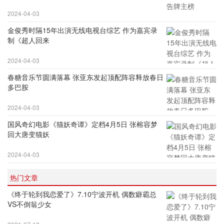
2024-04-03
金俊秀时隔15年出演无线电视台综艺 作为嘉宾录
制《超人回来
2024-04-03
春糖音乐节圆满落幕 张亚东发起顶配阵容释放春日
多巴胺
2024-04-03
国风奇幻电影《猫妖奇谭》定档4月5日 张榕容梦
回大唐变猫妖
2024-04-03
热门文章
《终于轮到我恋爱了》7.10宁波开机 偶数癖霸总
VS不倒翁少女