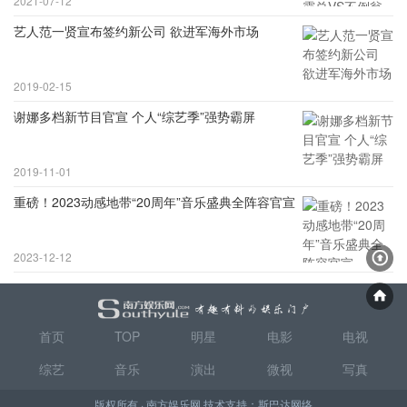
2021-07-12
艺人范一贤宣布签约新公司 欲进军海外市场
2019-02-15
谢娜多档新节目官宣 个人“综艺季”强势霸屏
2019-11-01
重磅！2023动感地带“20周年”音乐盛典全阵容官宣
2023-12-12
首页
TOP
明星
电影
电视
综艺
音乐
演出
微视
写真
版权所有 · 南方娱乐网 技术支持：
斯巴达网络