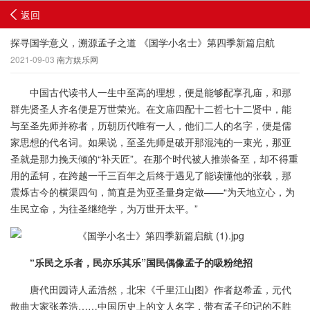
返回
探寻国学意义，溯源孟子之道 《国学小名士》第四季新篇启航
2021-09-03
南方娱乐网
中国古代读书人一生中至高的理想，便是能够配享孔庙，和那
群先贤圣人齐名便是万世荣光。在文庙四配十二哲七十二贤中，能
与至圣先师并称者，历朝历代唯有一人，他们二人的名字，便是儒
家思想的代名词。如果说，至圣先师是破开那混沌的一束光，那亚
圣就是那力挽天倾的“补天匠”。在那个时代被人推崇备至，却不得重
用的孟轲，在跨越一千三百年之后终于遇见了能读懂他的张载，那
震烁古今的横渠四句，简直是为亚圣量身定做——“为天地立心，为
生民立命，为往圣继绝学，为万世开太平。”
“乐民之乐者，民亦乐其乐”国民偶像孟子的吸粉绝招
唐代田园诗人孟浩然，北宋《千里江山图》作者赵希孟，元代
散曲大家张养浩……中国历史上的文人名字，带有孟子印记的不胜