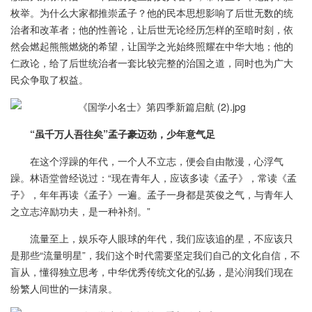
枚举。为什么大家都推崇孟子？他的民本思想影响了后世无数的统
治者和改革者；他的性善论，让后世无论经历怎样的至暗时刻，依
然会燃起熊熊燃烧的希望，让国学之光始终照耀在中华大地；他的
仁政论，给了后世统治者一套比较完整的治国之道，同时也为广大
民众争取了权益。
“虽千万人吾往矣”孟子豪迈劲，少年意气足
在这个浮躁的年代，一个人不立志，便会自由散漫，心浮气
躁。林语堂曾经说过：“现在青年人，应该多读《孟子》，常读《孟
子》，年年再读《孟子》一遍。孟子一身都是英俊之气，与青年人
之立志淬励功夫，是一种补剂。”
流量至上，娱乐夺人眼球的年代，我们应该追的星，不应该只
是那些“流量明星”，我们这个时代需要坚定我们自己的文化自信，不
盲从，懂得独立思考，中华优秀传统文化的弘扬，是沁润我们现在
纷繁人间世的一抹清泉。