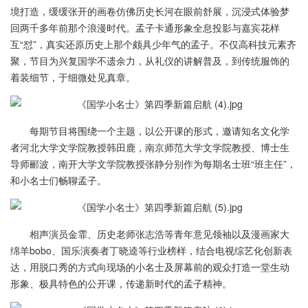
境打造，缓缓张开的画卷仿佛历史长河在眼前舒展，沉浸式体验梦
回两千多年前那个浪漫时代。孟子卡通形象全息投影与嘉宾花样
互“怼”，真实还原历史上那个颇具少年气的孟子。不仅高科技元素齐
聚，节目为兴复国学不遗余力，从礼仪的讲解普及，到传统服饰的
着装细节，于细微处见真章。
每期节目将围绕一个主题，以公开课的形式，邀请知名文化学
者河北大学文学院教授韩田鹿，南京师范大学文学院教授、博士生
导师郦波，南开大学文学院教授张静分别作为每期名士班“班主任”，
和小名士们畅聊孟子。
相声演员金霏、历史老师张志浩等青年意见领袖以及漫画家大
绵羊bobo、国乐演奏者丁晓逵等行业榜样，结合电视综艺化创新表
达，用脱口秀的方式向现场的小名士及屏幕前的观众打造一堂生动
形象、极具特色的公开课，传递新时代的孟子精神。