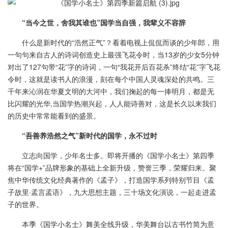
“当今之世，舍我其谁也”国学当自强，我辈义不容辞
什么是新时代的“浩然正气”？看着电视上侃侃而谈的少年郎，用
一句句来自古人的诗词创造史上最强飞花令时，当13岁的少女5分钟
对出了127句带“花”字的诗词，一句“我花开后百花杀”终结“花”字飞花
令时，这就是读书人的浪漫，刻在每个中国人灵魂深处的共鸣。三
千年来沁润在华夏文明的大河中，我们掬起的每一捧明月，都是无
比闪耀的光华,当国学热潮兴起，人人能诗善对，这是长久以来我们
的历史中常常能看到的盛景。
“吾善养浩然之气”新时代的国学，永不过时
立志向国学，少年名士多。即将开播的《国学小名士》第四季
将在“国学+”品牌形象的基础上全新升级，赞誉三季，荣耀归来。聚
焦中华传统文化经典著作的《孟子》，打造国学系列特别节目《孟
子故里·孟言孟语》，九大思想主题，三十场文化演说，一起走进孟
子的世界。
本季《国学小名士》舞美全线升级，华美舞台以古书竹简为意