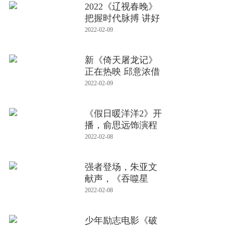
2022《辽视春晚》
把握时代脉搏 讲好
辽宁故
2022-02-09
新《倚天屠龙记》
正在热映 邱意浓借
周芷若
2022-02-09
《假日暖洋洋2》开
播，俞思远饰演程
潇闺蜜“
2022-02-08
强者登场，朱亚文
献声，《吞噬星
空》动画第二季
2022-02-08
少年励志电影《破