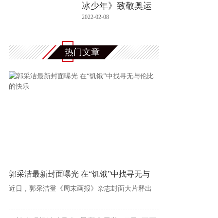
冰少年》致敬奥运
健儿
2022-02-08
热门文章
郭采洁最新封面曝光 在“饥饿”中找寻无与
近日，郭采洁登《周末画报》杂志封面大片释出