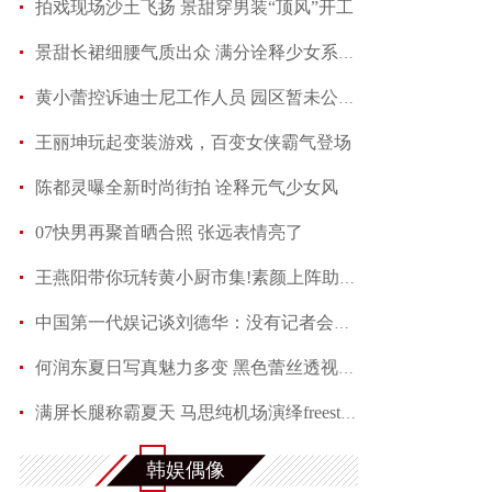
拍戏现场沙土飞扬 景甜穿男装“顶风”开工
景甜长裙细腰气质出众 满分诠释少女系优雅
黄小蕾控诉迪士尼工作人员 园区暂未公开回应当事
王丽坤玩起变装游戏，百变女侠霸气登场
陈都灵曝全新时尚街拍 诠释元气少女风
07快男再聚首晒合照 张远表情亮了
王燕阳带你玩转黄小厨市集!素颜上阵助力嫣然天使
中国第一代娱记谈刘德华：没有记者会不喜欢他
何润东夏日写真魅力多变 黑色蕾丝透视西装性感吸
满屏长腿称霸夏天 马思纯机场演绎freestyle
赵芮曝全新写真 笑靥如花展现十足冻龄魅力
韩娱偶像