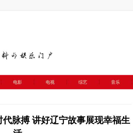
电影
电视
综艺
音乐
握时代脉搏 讲好辽宁故事展现幸福生