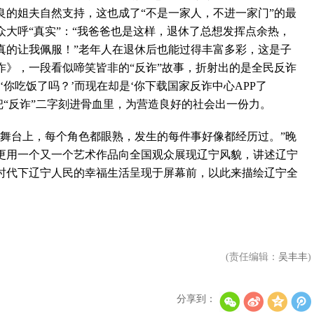
良的姐夫自然支持，这也成了“不是一家人，不进一家门”的最
大呼“真实”：“我爸爸也是这样，退休了总想发挥点余热，
真的让我佩服！”老年人在退休后也能过得丰富多彩，这是子
诈》，一段看似啼笑皆非的“反诈”故事，折射出的是全民反诈
你吃饭了吗？’而现在却是‘你下载国家反诈中心APP了
李秀满总制作人出席第二届世界文化产业论坛，并发
把“反诈”二字刻进骨血里，为营造良好的社会出一份力。
》舞台上，每个角色都眼熟，发生的每件事好像都经历过。”晚
更用一个又一个艺术作品向全国观众展现辽宁风貌，讲述辽宁
时代下辽宁人民的幸福生活呈现于屏幕前，以此来描绘辽宁全
“Double Million Seller”NCT DREAM专辑《味 (
。
(责任编辑：
吴丰丰
)
分享到：