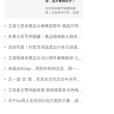
合，这才拿得出手！
2022年的春节就要到来
啦！过去的2021年，比想
象中过得快，但好像也过
得稀里糊涂。
王源七登央视总台春晚贺新年 挑战不同领域“青
冬奥火炬手伊丽媛：奥运精神薪火相传，中国文艺事业
灵动写真！刘竞导演温柔出行冬日浪漫氛围拉满
王源现身央视总台2022虎年春晚联排 七次受邀引
布瑞吉Bridge，用四年时间沉淀，用一年时间蜕变
又一波“京”喜，官宣吴京代言后中兴手机再送年货
王祖蓝大赞内娱发展 鼓励港星多与内地交流互动
马宁Ian用人生经历幻化疗愈的力量，成就美力情感