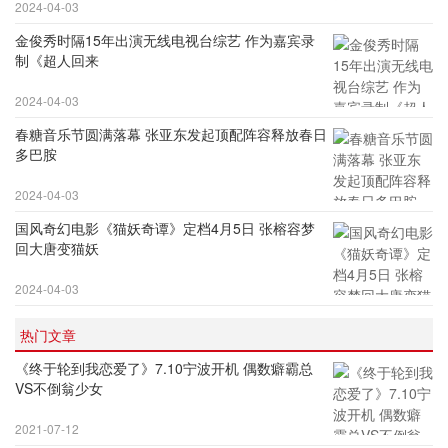
2024-04-03
金俊秀时隔15年出演无线电视台综艺 作为嘉宾录
制《超人回来
2024-04-03
春糖音乐节圆满落幕 张亚东发起顶配阵容释放春日
多巴胺
2024-04-03
国风奇幻电影《猫妖奇谭》定档4月5日 张榕容梦
回大唐变猫妖
2024-04-03
热门文章
《终于轮到我恋爱了》7.10宁波开机 偶数癖霸总
VS不倒翁少女
2021-07-12