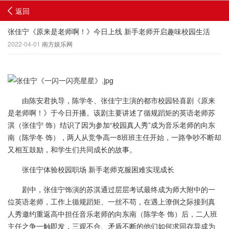
返回
张佳宁《原来是老师啊！》今日上线 新手老师开启趣味校园生活
2022-04-01
南方娱乐网
由陈安君执导，陈学冬、张佳宁主演的都市校园轻喜剧《原来
是老师啊！》于今日开播。该剧主要讲述了循规蹈矩的英语老师苏
淇（张佳宁 饰）结识了因为参加“校园真人秀”成为音乐老师的向东
南（陈学冬 饰），两人从竞争高一8班班主任开始，一路争吵不断却
又相互鼓励，和学生们共同成长的故事。
张佳宁体验校园职场 新手老师克服困难实现成长
剧中，张佳宁饰演的苏淇通过层层考试最终成为师大附中的一
位英语老师，工作上循规蹈矩、一丝不苟，在遇上潦倒之际接到真
人秀邀约重返高中担任音乐老师的向东南（陈学冬 饰）后，二人班
主任之争一触即发，三观不合、矛盾不断的他们如何求同存异成为