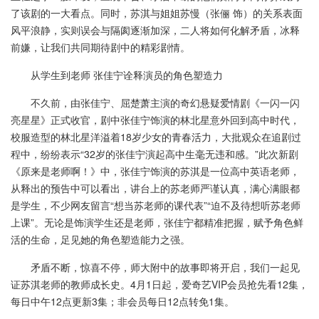
了该剧的一大看点。同时，苏淇与姐姐苏慢（张俪 饰）的关系表面
风平浪静，实则误会与隔阂逐渐加深，二人将如何化解矛盾，冰释
前嫌，让我们共同期待剧中的精彩剧情。
从学生到老师 张佳宁诠释演员的角色塑造力
不久前，由张佳宁、屈楚萧主演的奇幻悬疑爱情剧《一闪一闪
亮星星》正式收官，剧中张佳宁饰演的林北星意外回到高中时代，
校服造型的林北星洋溢着18岁少女的青春活力，大批观众在追剧过
程中，纷纷表示“32岁的张佳宁演起高中生毫无违和感。”此次新剧
《原来是老师啊！》中，张佳宁饰演的苏淇是一位高中英语老师，
从释出的预告中可以看出，讲台上的苏老师严谨认真，满心满眼都
是学生，不少网友留言“想当苏老师的课代表”“迫不及待想听苏老师
上课”。无论是饰演学生还是老师，张佳宁都精准把握，赋予角色鲜
活的生命，足见她的角色塑造能力之强。
矛盾不断，惊喜不停，师大附中的故事即将开启，我们一起见
证苏淇老师的教师成长史。4月1日起，爱奇艺VIP会员抢先看12集，
每日中午12点更新3集；非会员每日12点转免1集。