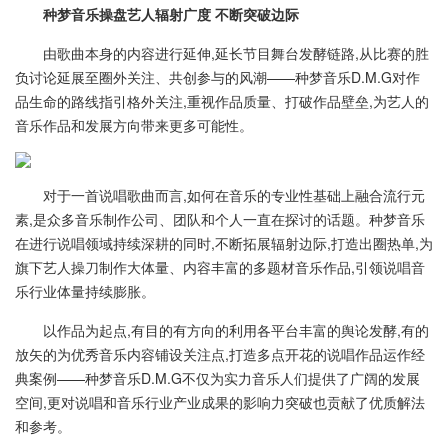
种梦音乐操盘艺人辐射广度 不断突破边际
由歌曲本身的内容进行延伸,延长节目舞台发酵链路,从比赛的胜
负讨论延展至圈外关注、共创参与的风潮——种梦音乐D.M.G对作
品生命的路线指引格外关注,重视作品质量、打破作品壁垒,为艺人的
音乐作品和发展方向带来更多可能性。
对于一首说唱歌曲而言,如何在音乐的专业性基础上融合流行元
素,是众多音乐制作公司、团队和个人一直在探讨的话题。种梦音乐
在进行说唱领域持续深耕的同时,不断拓展辐射边际,打造出圈热单,为
旗下艺人操刀制作大体量、内容丰富的多题材音乐作品,引领说唱音
乐行业体量持续膨胀。
以作品为起点,有目的有方向的利用各平台丰富的舆论发酵,有的
放矢的为优秀音乐内容铺设关注点,打造多点开花的说唱作品运作经
典案例——种梦音乐D.M.G不仅为实力音乐人们提供了广阔的发展
空间,更对说唱和音乐行业产业成果的影响力突破也贡献了优质解法
和参考。