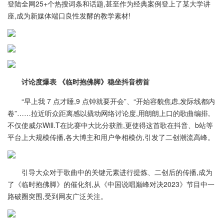
登陆全网25+个热搜词条和话题,甚至作为经典案例登上了某大学讲
座,成为新媒体端口良性发酵的教学素材!
讨论度爆表 《临时抱佛脚》稳坐抖音榜首
“早上我 7 点才睡,9 点钟就要开会”、“开始容貌焦虑,发际线都内
卷”……拉近听众距离感以撬动网络讨论度,用朗朗上口的歌曲编排,
不仅使威尔Will.T在比赛中大比分获胜,更使得这首歌在抖音、b站等
平台上大规模传播,各大博主和用户争相模仿,引发了二创潮流高峰。
引导大众对于歌曲中的关键元素进行提炼、二创后的传播,成为
了《临时抱佛脚》的催化剂,从《中国说唱巅峰对决2023》节目中一
路破圈突围,受到网友广泛关注。