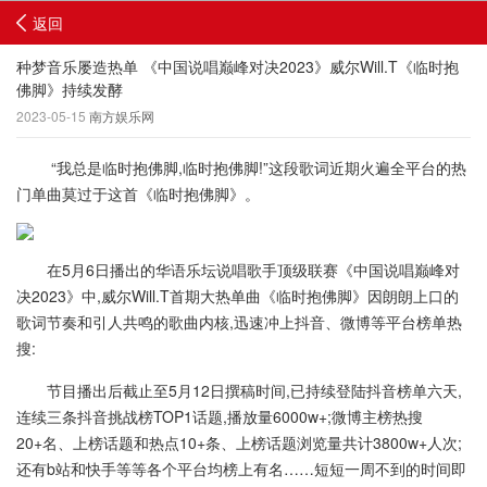
返回
种梦音乐屡造热单 《中国说唱巅峰对决2023》威尔Will.T《临时抱
佛脚》持续发酵
2023-05-15
南方娱乐网
“我总是临时抱佛脚,临时抱佛脚!”这段歌词近期火遍全平台的热
门单曲莫过于这首《临时抱佛脚》。
在5月6日播出的华语乐坛说唱歌手顶级联赛《中国说唱巅峰对
决2023》中,威尔Will.T首期大热单曲《临时抱佛脚》因朗朗上口的
歌词节奏和引人共鸣的歌曲内核,迅速冲上抖音、微博等平台榜单热
搜:
节目播出后截止至5月12日撰稿时间,已持续登陆抖音榜单六天,
连续三条抖音挑战榜TOP1话题,播放量6000w+;微博主榜热搜
20+名、上榜话题和热点10+条、上榜话题浏览量共计3800w+人次;
还有b站和快手等等各个平台均榜上有名……短短一周不到的时间即