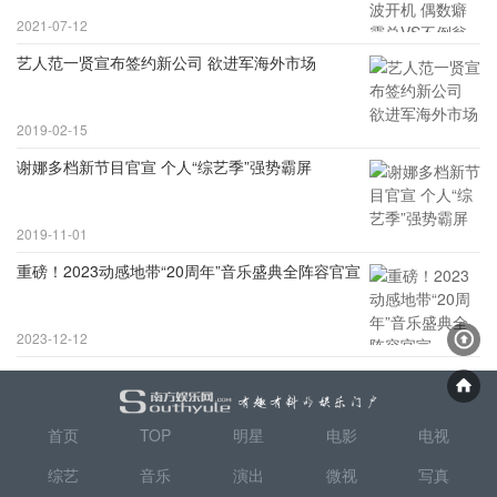
2021-07-12
艺人范一贤宣布签约新公司 欲进军海外市场
2019-02-15
谢娜多档新节目官宣 个人“综艺季”强势霸屏
2019-11-01
重磅！2023动感地带“20周年”音乐盛典全阵容官宣
2023-12-12
首页
TOP
明星
电影
电视
综艺
音乐
演出
微视
写真