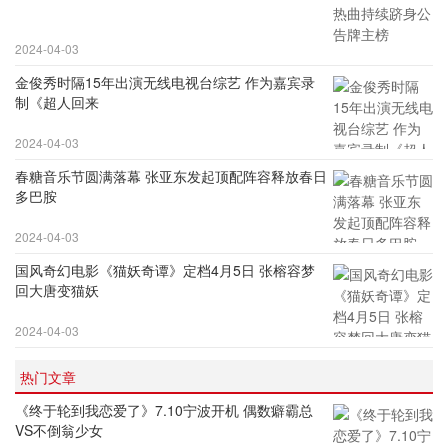
2024-04-03
金俊秀时隔15年出演无线电视台综艺 作为嘉宾录
制《超人回来
2024-04-03
春糖音乐节圆满落幕 张亚东发起顶配阵容释放春日
多巴胺
2024-04-03
国风奇幻电影《猫妖奇谭》定档4月5日 张榕容梦
回大唐变猫妖
2024-04-03
热门文章
《终于轮到我恋爱了》7.10宁波开机 偶数癖霸总
VS不倒翁少女