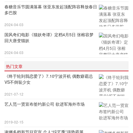
春糖音乐节圆满落幕 张亚东发起顶配阵容释放春日
多巴胺
2024-04-03
国风奇幻电影《猫妖奇谭》定档4月5日 张榕容梦
回大唐变猫妖
2024-04-03
热门文章
《终于轮到我恋爱了》7.10宁波开机 偶数癖霸总
VS不倒翁少女
2021-07-12
艺人范一贤宣布签约新公司 欲进军海外市场
2019-02-15
谢娜多档新节目官宣 个人“综艺季”强势霸屏