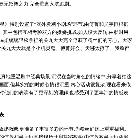
人毫无招架之力,完全垂直入坑追剧。
星》特别设置了“戏外发糖小剧场”环节,由傅菁和吴宇恒根据
其中包括互相考验双方的撒娇挑战,如人设大反转,由郝时用
或温柔统统轻松拿捏的关九大大完全俘获了粉丝们的芳心。大家
:“关九大大就是个小机灵鬼、傅菁好会、天哪太撩了、我脸都
非常认真地重温剧中经典场景,沉浸在当时角色的情绪中,分享着拍这
画面,但其实拍的时候心情很沉重,内心活动很复杂,现在看来依
对他们的表演有了更深刻的理解,也感受到了更丰沛的情感表
表
肆撒糖,更准备了丰富多彩的环节,为粉丝们送上重重福利。
的傅菁和吴宇恒直接现场开启舞蹈教学,由傅菁教吴宇恒跳起