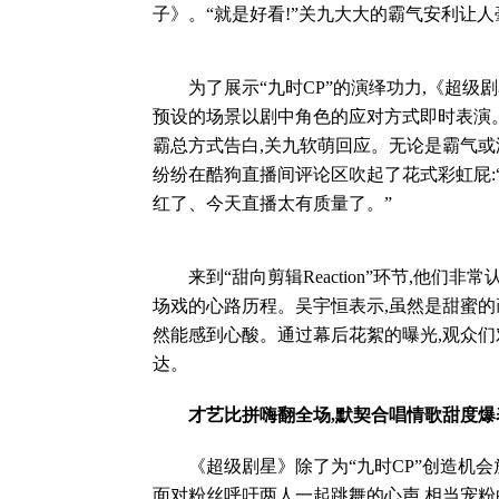
子》。“就是好看!”关九大大的霸气安利让
为了展示“九时CP”的演绎功力,《超级剧
预设的场景以剧中角色的应对方式即时表演。
霸总方式告白,关九软萌回应。无论是霸气
纷纷在酷狗直播间评论区吹起了花式彩虹屁
红了、今天直播太有质量了。”
来到“甜向剪辑Reaction”环节,他们
场戏的心路历程。吴宇恒表示,虽然是甜蜜的
然能感到心酸。通过幕后花絮的曝光,观众们
达。
才艺比拼嗨翻全场,默契合唱情歌甜度爆
《超级剧星》除了为“九时CP”创造机会放
面对粉丝呼吁两人一起跳舞的心声,相当宠粉