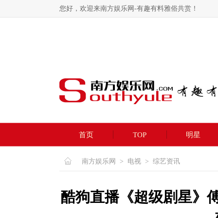
您好，欢迎来南方娱乐网-有趣有料雅俗共赏！
首页
TOP
明星
南方娱乐网
>
电视
>
综艺资讯
酷狗直播《超级剧星》