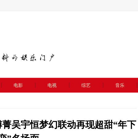
电影
电视
综艺
音乐
傅菁吴宇恒梦幻联动再现超甜“年下