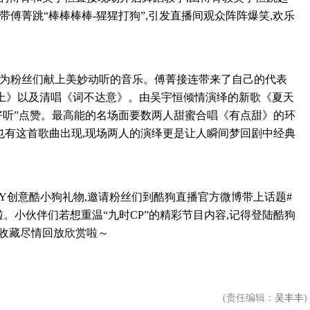
后要带傅菁跳“棒棒棒棒-猩猩打狗”,引发直播间观众阵阵爆笑,欢乐
了为粉丝们献上美妙动听的音乐。傅菁接连带来了自己的代表
上》以及清唱《词不达意》。由吴宇恒倾情演绎的新歌《夏天
好听”点赞。最高能的名场面要数两人甜蜜合唱《有点甜》的环
也有这首歌曲出现,现场两人的演绎更是让人瞬间梦回剧中经典
Y创意酷小狗礼物,邀请粉丝们到酷狗直播官方微博带上话题#
。小伙伴们若想重温“九时CP”的精彩节目内容,记得登陆酷狗
键收藏尽情回放欣赏啦～
(责任编辑：
吴丰丰
)