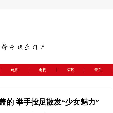
电影
电视
综艺
音乐
盖的 举手投足散发“少女魅力”