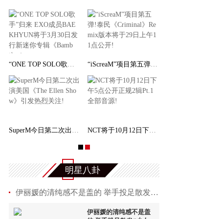
“ONE TOP SOLO歌手”归来 EXO成员BAEKHYUN将于
“iScreaM”项目第五弹!泰民《Criminal》Remix
SuperM今日第二次出演美国《The Ellen Show》引
NCT将于10月12日下午5点公开正规2辑Pt.1全部音
明星八卦
伊丽媛的清纯感不是盖的 举手投足散发“少女魅
伊丽媛的清纯感不是盖