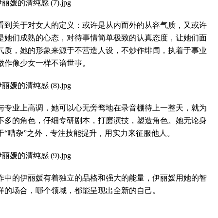
到关于对女人的定义：或许是从内而外的从容气质，又或许
是她们成熟的心态，对待事情简单极致的认真态度，让她们面
气质，她的形象来源于不营造人设，不炒作绯闻，执着于事业
做作像少女一样不谙世事。
李秀满总制作人出席第二届世界文化产业论坛，并发
权俞利亲自剧透《Bossam - Steal the Fate》下
专业上高调，她可以心无旁骛地在录音棚待上一整天，就为
不多的角色，仔细专研剧本，打磨演技，塑造角色。她无论身
“Double Million Seller”NCT DREAM专辑《味 (
NCT 127日本迷你专辑《LOVEHOLIC》荣登Oricon专
于“嘈杂”之外，专注技能提升，用实力来征服他人。
中的伊丽媛有着独立的品格和强大的能量，伊丽媛用她的智
样的场合，哪个领域，都能呈现出全新的自己。