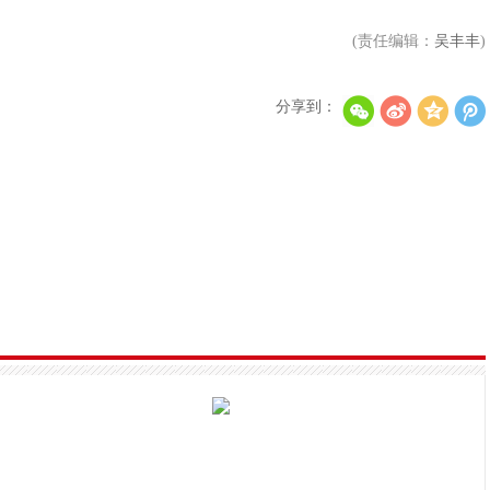
(责任编辑：
吴丰丰
)
分享到：