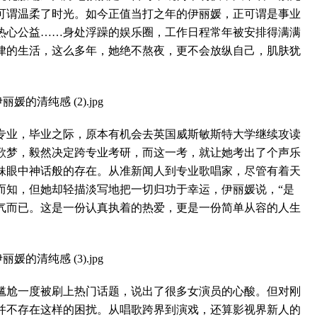
可谓温柔了时光。如今正值当打之年的伊丽媛，正可谓是事业
热心公益……身处浮躁的娱乐圈，工作日程常年被安排得满满
律的生活，这么多年，她绝不熬夜，更不会放纵自己，肌肤犹
业，毕业之际，原本有机会去英国威斯敏斯特大学继续攻读
歌梦，毅然决定跨专业考研，而这一考，就让她考出了个声乐
妹眼中神话般的存在。从准新闻人到专业歌唱家，尽管有着天
而知，但她却轻描淡写地把一切归功于幸运，伊丽媛说，“是
气而已。这是一份认真执着的热爱，更是一份简单从容的人生
尬一度被刷上热门话题，说出了很多女演员的心酸。但对刚
并不存在这样的困扰。从唱歌跨界到演戏，还算影视界新人的