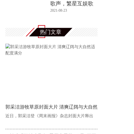
歌声，繁星互娱歌
手宋雅萌圆
2021-08-23
热门文章
郭采洁游牧草原封面大片 清爽辽阔与大自然
近日，郭采洁登《周末画报》杂志封面大片释出